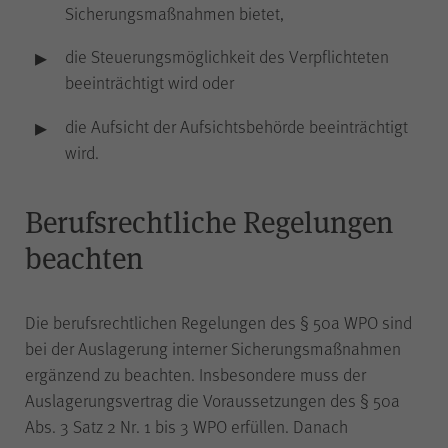
Sicherungsmaßnahmen bietet,
piwik_ignore
Name
die Steuerungsmöglichkeit des Verpflichteten
beeinträchtigt wird oder
Matomo
Anbieter
die Aufsicht der Aufsichtsbehörde beeinträchtigt
wird.
2 Jahre
Laufzeit
Berufsrechtliche Regelungen
Falls Sie auf der Seite
beachten
„Datenschutz“ unter „Matomo
(Besuchsstatistiken)“ der
anonymisierten Datenerhebung
Die berufsrechtlichen Regelungen des § 50a WPO sind
ohne Cookies widersprechen,
muss dieser Cookie gesetzt
bei der Auslagerung interner Sicherungsmaßnahmen
werden, um Sie als
ergänzend zu beachten. Insbesondere muss der
wiederkehrenden Besucher
Auslagerungsvertrag die Voraussetzungen des § 50a
erkennen zu können, damit der
Zweck
Abs. 3 Satz 2 Nr. 1 bis 3 WPO erfüllen. Danach
Widerspruch nicht bei jedem