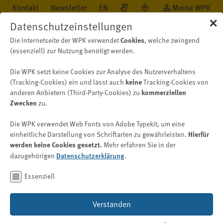
Kontakt
Newsletter
EN
Meine WPK
✕
Datenschutzeinstellungen
Die Internetseite der WPK verwendet
Cookies
, welche zwingend
(essenziell) zur Nutzung benötigt werden.
Die WPK setzt keine Cookies zur Analyse des Nutzerverhaltens
Öffentlichkeit
Neu auf WPK.de
Nachricht
(Tracking-Cookies) ein und lässt auch
keine
Tracking-Cookies von
anderen Anbietern (Third-Party-Cookies) zu
kommerziellen
Zwecken
zu.
Geldwäschebekämpfung
Die WPK verwendet Web Fonts von Adobe Typekit, um eine
Auslagerung interner
einheitliche Darstellung von Schriftarten zu gewährleisten.
Hierfür
werden keine Cookies gesetzt.
Mehr erfahren Sie in der
Sicherungsmaßnahmen
dazugehörigen
Datenschutzerklärung
.
Essenziell
20. Februar 2024
Verstanden