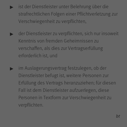
Besuch erneut erfolgen muss.
ist der Dienstleister unter Belehrung über die
Auch bis zu diesem Zeitpunkt
strafrechtlichen Folgen einer Pflichtverletzung zur
bereits erfasste Daten werden in
Verschwiegenheit zu verpflichten,
diesem Fall gelöscht. Der Cookie
speichert hierbei keine
der Dienstleister zu verpflichten, sich nur insoweit
Informationen außer dem
Wunsch, nicht über Matomo
Kenntnis von fremden Geheimnissen zu
erfasst zu werden.
verschaffen, als dies zur Vertragserfüllung
erforderlich ist, und
im Auslagerungsvertrag festzulegen, ob der
Dienstleister befugt ist, weitere Personen zur
LS-TVLYRKIVZTGDGMOU
Name
Erfüllung des Vertrags heranzuziehen; für diesen
Fall ist dem Dienstleister aufzuerlegen, diese
LimeSurvey
Anbieter
Personen in Textform zur Verschwiegenheit zu
verpflichten.
Sitzungsende
Laufzeit
bt