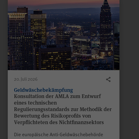
scrollCookie
Name
WPK
Anbieter
60 Sekunden
Laufzeit
Gilt nur für den
passwortgeschützten
Mitgliederbereich „Meine
20. Juli 2026
WPK“:
Zweck
Speichern und Wiederherstellen
Geldwäschebekämpfung
einer genauen Scroll-Position
Konsultation der AMLA zum Entwurf
auf bestimmten Seiten innerhalb
eines technischen
des Mitgliederbereichs.
Regulierungsstandards zur Methodik der
Bewertung des Risikoprofils von
Verpflichteten des Nichtfinanzsektors
Die europäische Anti-Geldwäschebehörde