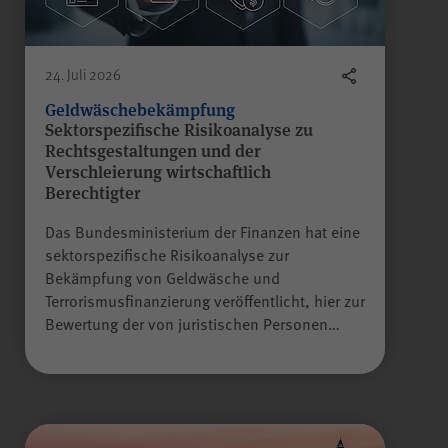
WPK
Anbieter
24. Juli 2026
Sitzungsende
Laufzeit
Geldwäschebekämpfung
Sektorspezifische Risikoanalyse zu
Gilt nur für den
Rechtsgestaltungen und der
passwortgeschützten
Verschleierung wirtschaftlich
Mitgliederbereich „Meine
Berechtigter
WPK“:
Das Bundesministerium der Finanzen hat eine
Temporäres Speichern von
Zweck
sektorspezifische Risikoanalyse zur
Informationen eines Besuchers
Alle Felder sind Pflichtfelder.
Bekämpfung von Geldwäsche und
durch
JSP
(JavaServer Pages)
Terrorismusfinanzierung veröffentlicht, hier zur
zur Gewährleistung der
Absenden
Bewertung der von juristischen Personen…
einwandfreien Funktionsweise
des Mitgliederbereichs.