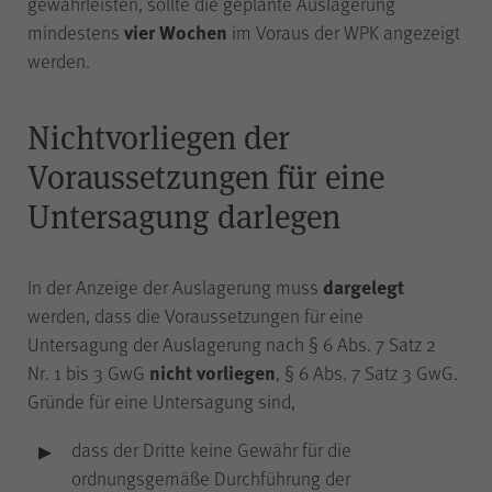
gewährleisten, sollte die geplante Auslagerung
der Internetseite (WPK Börsen,
vier Wochen
mindestens
im Voraus der WPK angezeigt
Shop sowie Veranstaltungen der
werden.
WPK).
Nichtvorliegen der
Voraussetzungen für eine
cookie_optin
Name
Untersagung darlegen
WPK
Anbieter
dargelegt
In der Anzeige der Auslagerung muss
1 Jahr
Laufzeit
werden, dass die Voraussetzungen für eine
Untersagung der Auslagerung nach § 6 Abs. 7 Satz 2
nicht vorliegen
Nr. 1 bis 3 GwG
, § 6 Abs. 7 Satz 3 GwG.
Speichern Ihrer bezüglich der
Gründe für eine Untersagung sind,
Cookies auf der Internetseite der
Zweck
WPK getroffenen Auswahl.
dass der Dritte keine Gewähr für die
ordnungsgemäße Durchführung der