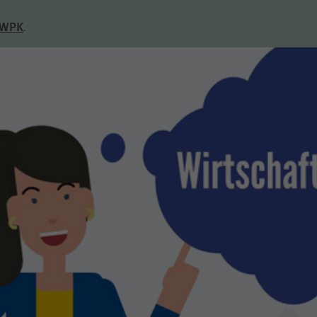
2 Jahre
Laufzeit
 WPK
.
Falls Sie auf der Seite „Datenschutz“ unter „Matomo
(Besuchsstatistiken)“ der anonymisierten
Datenerhebung ohne Cookies widersprechen, muss
dieser Cookie gesetzt werden, um Sie als
wiederkehrenden Besucher erkennen zu können,
damit der Widerspruch nicht bei jedem Besuch
Zweck
erneut erfolgen muss. Auch bis zu diesem Zeitpunkt
bereits erfasste Daten werden in diesem Fall
gelöscht. Der Cookie speichert hierbei keine
Informationen außer dem Wunsch, nicht über
Matomo erfasst zu werden.
LS-TVLYRKIVZTGDGMOU
Name