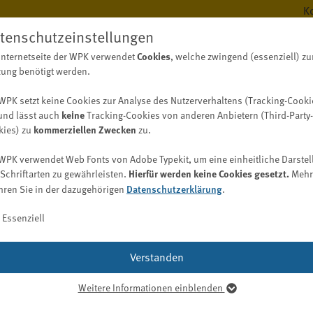
K
tenschutzeinstellungen
Internetseite der WPK verwendet
Cookies
, welche zwingend (essenziell) zu
BERUF
WISS
ung benötigt werden.
WPK setzt keine Cookies zur Analyse des Nutzerverhaltens (Tracking-Cooki
und lässt auch
keine
Tracking-Cookies von anderen Anbietern (Third-Party-
kies) zu
kommerziellen Zwecken
zu.
Berufsregister
Digitalisierungskompass (WPK)
Fachwirt/-in Wirtschaftsprüfung (WPK)
Bekanntmachungen
Aufgaben
WPK verwendet Web Fonts von Adobe Typekit, um eine einheitliche Darstel
Bekanntmachungen der WPK
Berufsregister / Abschlussprüferregister
Digitalisierung im Berufsstand
Schriftarten zu gewährleisten.
Hierfür werden keine Cookies gesetzt.
Mehr
WPK Börsen
Vergabebekanntmachungen
hren Sie in der dazugehörigen
Datenschutzerklärung
.
Bekanntmachungen der Berufsaufsicht nach § 69 WPO
Liste der Abschlussprüfer und Prüfungsgesellschaften
Entwicklung einer Digitalisierungsstrategie
Job
larisierung des Wirtschaftsp
Suche nach Spezialkenntnissen (auch Gutachter und
Bekanntmachungen der Geldwäscheaufsicht nach § 57
Praxistypologien
Essenziell
Sachverständige)
GwG
Kooperation (inklusive Nachhaltigkeit)
Digitalisierungs-Check-up
Ausländische Prüfer
Qualitätskontrolle
WPK Magazin
Digitalisierungsbereiche und -möglichkeiten
Verstanden
Berufsregister anderer Länder
Praxis
Publikationsformen
Softwarelösungen
Berufshaftpflichtversicherung
Praktikum
Weitere Informationen einblenden
Mediadaten
iereplanung
Digitalisierungsglossar
senziell
Bestellung/Wiederbestellung
Karriere bei der WPK