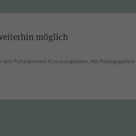
cookie_optin
Name
WPK
Anbieter
weiterhin möglich
1 Jahr
Laufzeit
t dem Prüfungstermin II/2019 angeboten. Alle Prüfungsgebiete
Speichern Ihrer bezüglich der Cookies auf der
Zweck
Internetseite der WPK getroffenen Auswahl.
piwik_ignore
Name
Matomo
Anbieter