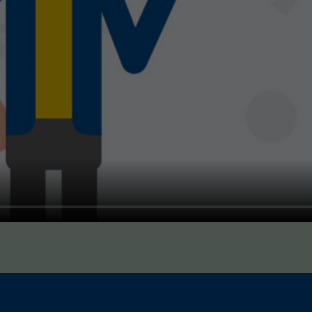
LimeSurvey
Anbieter
Sitzungsende
Laufzeit
Gilt nur für die Digitalisierungs-Check-ups des
Bereichs "Wissen > Digitalisierungskompass
(WPK)®":
Speichern der bereits gegebenen Antworten
Zweck
während eines Ausfüllvorgangs des Check-ups, um
diesen bei Bedarf zu einem späteren Zeitpunkt an
der gleichen Stelle wieder fortführen zu können.
Wird nach Beenden des Check-ups gelöscht.
JSESSIONID
Name