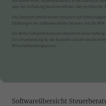
Aufnahme eines Softwareanbieters in die Übersicht stell
oder der Einhaltung berufsrechtlicher oder technischer
Die Übersicht erhebt keinen Anspruch auf Vollständig
Erklärungen der Softwareanbieter beruhen, hat die WPK d
Die Wirtschaftsprüferkammer übernimmt keine Haftung für
Die Verantwortung für die Auswahl und den berufsrechts
Wirtschaftsprüfungspraxis.
Softwareübersicht Steuerbera