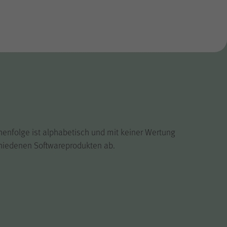
enfolge ist alphabetisch und mit keiner Wertung
schiedenen Softwareprodukten ab.