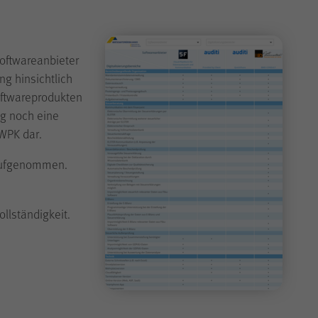
Softwareanbieter
ng hinsichtlich
oftwareprodukten
ng noch eine
 WPK dar.
 aufgenommen.
llständigkeit.