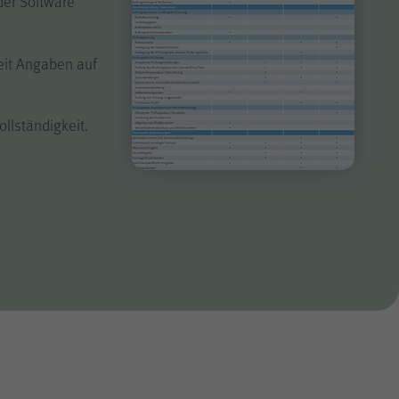
der Software
eit Angaben auf
llständigkeit.