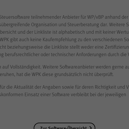
LimeSurvey
Anbieter
 Steuersoftware teilnehmender Anbieter für WP/vBP anhand der
sübergreifende Organisation und Steuerberatung dar. Weitere 
Sitzungsende
Laufzeit
ersicht und der Linkliste ist alphabetisch und mit keiner Wertu
Die WPK gibt auch keine Kaufempfehlung zu den verschiedenen S
Gilt nur für die Digitalisierungs-Check-ups des
ht beziehungsweise die Linkliste stellt weder eine Zertifizieru
Bereichs "Wissen > Digitalisierungskompass
ng berufsrechtlicher oder technischer Anforderungen durch die
(WPK)®":
Speichern der bereits gegebenen Antworten
Zweck
ch auf Vollständigkeit. Weitere Softwareanbieter werden gerne
während eines Ausfüllvorgangs des Check-ups, um
ruhen, hat die WPK diese grundsätzlich nicht überprüft.
diesen bei Bedarf zu einem späteren Zeitpunkt an
der gleichen Stelle wieder fortführen zu können.
 die Aktualität der Angaben sowie für deren Richtigkeit und Vo
Wird nach Beenden des Check-ups gelöscht.
konformen Einsatz einer Software verbleibt bei der jeweiligen
JSESSIONID
Name
Zur Software-Übersicht