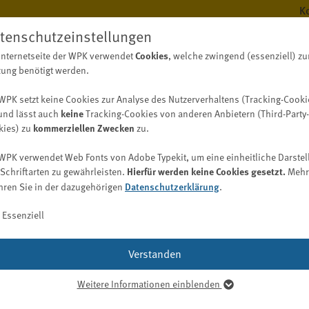
K
tenschutzeinstellungen
Internetseite der WPK verwendet
Cookies
, welche zwingend (essenziell) zu
BERUF
WISS
ung benötigt werden.
WPK setzt keine Cookies zur Analyse des Nutzerverhaltens (Tracking-Cooki
und lässt auch
keine
Tracking-Cookies von anderen Anbietern (Third-Party-
kies) zu
kommerziellen Zwecken
zu.
Berufsregister
Digitalisierungskompass (WPK)
Fachwirt/-in Wirtschaftsprüfung (WPK)
Bekanntmachungen
Aufgaben
WPK verwendet Web Fonts von Adobe Typekit, um eine einheitliche Darstel
Bekanntmachungen der WPK
Berufsregister / Abschlussprüferregister
Digitalisierung im Berufsstand
Schriftarten zu gewährleisten.
Hierfür werden keine Cookies gesetzt.
Mehr
WPK Börsen
Vergabebekanntmachungen
hren Sie in der dazugehörigen
Datenschutzerklärung
.
Bekanntmachungen der Berufsaufsicht nach § 69 WPO
Liste der Abschlussprüfer und Prüfungsgesellschaften
Entwicklung einer Digitalisierungsstrategie
Job
Suche nach Spezialkenntnissen (auch Gutachter und
Bekanntmachungen der Geldwäscheaufsicht nach § 57
Praxistypologien
Essenziell
Sachverständige)
GwG
Kooperation (inklusive Nachhaltigkeit)
Digitalisierungs-Check-up
Ausländische Prüfer
Qualitätskontrolle
WPK Magazin
Digitalisierungsbereiche und -möglichkeiten
Verstanden
Berufsregister anderer Länder
Praxis
Publikationsformen
Softwarelösungen
Berufshaftpflichtversicherung
Praktikum
Weitere Informationen einblenden
Mediadaten
Digitalisierungsglossar
senziell
Bestellung/Wiederbestellung
Karriere bei der WPK