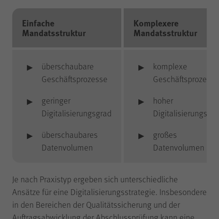
Besuch erneut erfolgen muss.
Auch bis zu diesem Zeitpunkt
Einfache
Komplexere
bereits erfasste Daten werden in
Mandatsstruktur
Mandatsstruktur
diesem Fall gelöscht. Der Cookie
speichert hierbei keine
Informationen außer dem
überschaubare
komplexe
Wunsch, nicht über Matomo
Geschäftsprozesse
Geschäftsprozesse
erfasst zu werden.
geringer
hoher
Digitalisierungsgrad
Digitalisierungsgr
LS-TVLYRKIVZTGDGMOU
Name
überschaubares
großes
Datenvolumen
Datenvolumen
LimeSurvey
Anbieter
Je nach Praxistyp ergeben sich unterschiedliche
Ansätze für eine Digitalisierungsstrategie. Insbesondere
Sitzungsende
Laufzeit
in den Bereichen der Qualitätssicherung und der
Auftragsabwicklung der Abschlussprüfung kann eine