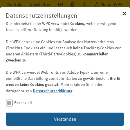
Kontakt
Newsletter
EN
Meine WPK
✕
Datenschutzeinstellungen
Die Internetseite der WPK verwendet
Cookies
, welche zwingend
(essenziell) zur Nutzung benötigt werden.
Die WPK setzt keine Cookies zur Analyse des Nutzerverhaltens
Wissen
Digitalisierungskompass (WPK)
Praxistypologien
(Tracking-Cookies) ein und lässt auch
keine
Tracking-Cookies von
anderen Anbietern (Third-Party-Cookies) zu
kommerziellen
Zwecken
zu.
Praxistypologien
Die WPK verwendet Web Fonts von Adobe Typekit, um eine
einheitliche Darstellung von Schriftarten zu gewährleisten.
Hierfür
werden keine Cookies gesetzt.
Mehr erfahren Sie in der
Bild: © Odin AI – stock.adobe.com
dazugehörigen
Datenschutzerklärung
.
In Deutschland gibt es rund 13.500 WP/vBP-
Essenziell
Praxen. Davon sind ca. 3.500 Praxen befugt, gesetzliche
Abschlussprüfungen durchzuführen.
Verstanden
Möglichkeiten und Chancen zur Digitalisierung einer