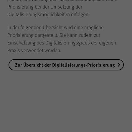
Gilt nur für die Digitalisierungs-
Priorisierung bei der Umsetzung der
Check-ups des Bereichs
Digitalisierungsmöglichkeiten erfolgen.
"Wissen >
Digitalisierungskompass
In der folgenden Übersicht wird eine mögliche
(WPK)®":
Priorisierung dargestellt. Sie kann zudem zur
Speichern der bereits
Einschätzung des Digitalisierungsgrads der eigenen
gegebenen Antworten während
Zweck
eines Ausfüllvorgangs des
Praxis verwendet werden.
Check-ups, um diesen bei
Bedarf zu einem späteren
Zur Übersicht der Digitalisierungs-Priorisierung
Zeitpunkt an der gleichen Stelle
wieder fortführen zu können.
Wird nach Beenden des Check-
ups gelöscht.
JSESSIONID
Name