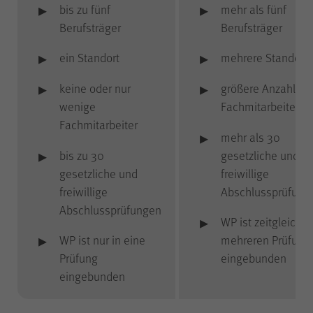
bis zu fünf
mehr als fünf
Berufsträger
Berufsträger
piwik_ignore
Name
ein Standort
mehrere Standort
Matomo
Anbieter
keine oder nur
größere Anzahl an
wenige
Fachmitarbeitern
2 Jahre
Laufzeit
Fachmitarbeiter
mehr als 30
bis zu 30
gesetzliche und
Falls Sie auf der Seite
gesetzliche und
freiwillige
„Datenschutz“ unter „Matomo
freiwillige
Abschlussprüfung
(Besuchsstatistiken)“ der
Abschlussprüfungen
anonymisierten Datenerhebung
WP ist zeitgleich i
ohne Cookies widersprechen,
WP ist nur in eine
mehreren Prüfung
muss dieser Cookie gesetzt
Prüfung
eingebunden
werden, um Sie als
wiederkehrenden Besucher
eingebunden
erkennen zu können, damit der
Zweck
Widerspruch nicht bei jedem