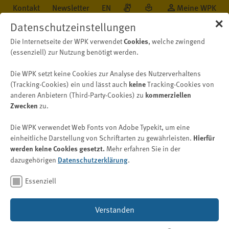
Kontakt
Newsletter
EN
Meine WPK
✕
Datenschutzeinstellungen
Die Internetseite der WPK verwendet
Cookies
, welche zwingend
(essenziell) zur Nutzung benötigt werden.
Die WPK setzt keine Cookies zur Analyse des Nutzerverhaltens
Karriere
Examen
Klausuren
2014-2018
(Tracking-Cookies) ein und lässt auch
keine
Tracking-Cookies von
anderen Anbietern (Third-Party-Cookies) zu
kommerziellen
Zwecken
zu.
2014 - 2018
Die WPK verwendet Web Fonts von Adobe Typekit, um eine
einheitliche Darstellung von Schriftarten zu gewährleisten.
Hierfür
werden keine Cookies gesetzt.
Mehr erfahren Sie in der
Bild: © Robert Kneschke – stock.adobe.com
dazugehörigen
Datenschutzerklärung
.
Seit dem 1. Januar 2004 ist die Prüfungsstelle für das
Essenziell
Wirtschaftsprüfungsexamen bei der
Wirtschaftsprüferkammer (Prüfungsstelle) für die
Verstanden
Durchführung der Zulassungs- und Prüfungsverfahren