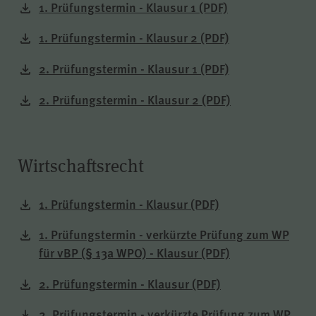
1. Prüfungstermin - Klausur 1
(PDF)
piwik_ignore
Name
1. Prüfungstermin - Klausur 2
(PDF)
2. Prüfungstermin - Klausur 1
(PDF)
Matomo
Anbieter
2. Prüfungstermin - Klausur 2
(PDF)
2 Jahre
Laufzeit
Wirtschaftsrecht
Falls Sie auf der Seite
„Datenschutz“ unter „Matomo
(Besuchsstatistiken)“ der
1. Prüfungstermin - Klausur
(PDF)
anonymisierten Datenerhebung
ohne Cookies widersprechen,
1. Prüfungstermin - verkürzte Prüfung zum WP
muss dieser Cookie gesetzt
für vBP (§ 13a WPO) - Klausur
(PDF)
werden, um Sie als
wiederkehrenden Besucher
2. Prüfungstermin - Klausur
(PDF)
erkennen zu können, damit der
Zweck
Widerspruch nicht bei jedem
2. Prüfungstermin - verkürzte Prüfung zum WP