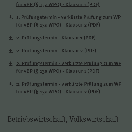
der Internetseite (WPK Börsen,
für vBP (§ 13a WPO) - Klausur 1
(PDF)
Shop sowie Veranstaltungen der
WPK).
1. Prüfungstermin - verkürzte Prüfung zum WP
für vBP (§ 13a WPO) - Klausur 2
(PDF)
2. Prüfungstermin - Klausur 1
(PDF)
cookie_optin
Name
2. Prüfungstermin - Klausur 2
(PDF)
2. Prüfungstermin - verkürzte Prüfung zum WP
WPK
Anbieter
für vBP (§ 13a WPO) - Klausur 1
(PDF)
2. Prüfungstermin - verkürzte Prüfung zum WP
1 Jahr
Laufzeit
für vBP (§ 13a WPO) - Klausur 2
(PDF)
Speichern Ihrer bezüglich der
Cookies auf der Internetseite der
Zweck
WPK getroffenen Auswahl.
Betriebswirtschaft, Volkswirtschaft