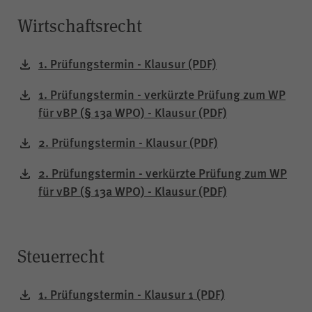
scrollCookie
Name
Wirtschaftsrecht
WPK
Anbieter
1. Prüfungstermin - Klausur
(PDF)
60 Sekunden
Laufzeit
1. Prüfungstermin - verkürzte Prüfung zum WP
für vBP (§ 13a WPO) - Klausur
(PDF)
Gilt nur für den
2. Prüfungstermin - Klausur
(PDF)
passwortgeschützten
Mitgliederbereich „Meine
2. Prüfungstermin - verkürzte Prüfung zum WP
WPK“:
Zweck
für vBP (§ 13a WPO) - Klausur
(PDF)
Speichern und Wiederherstellen
einer genauen Scroll-Position
auf bestimmten Seiten innerhalb
des Mitgliederbereichs.
Steuerrecht
1. Prüfungstermin - Klausur 1
(PDF)