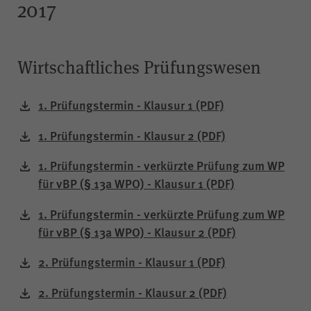
2017
Gilt nur für die Digitalisierungs-
Check-ups des Bereichs
"Wissen >
Digitalisierungskompass
Wirtschaftliches Prüfungswesen
(WPK)®":
Speichern der bereits
gegebenen Antworten während
1. Prüfungstermin - Klausur 1
(PDF)
Zweck
eines Ausfüllvorgangs des
Check-ups, um diesen bei
1. Prüfungstermin - Klausur 2
(PDF)
Bedarf zu einem späteren
Zeitpunkt an der gleichen Stelle
1. Prüfungstermin - verkürzte Prüfung zum WP
wieder fortführen zu können.
für vBP (§ 13a WPO) - Klausur 1
(PDF)
Wird nach Beenden des Check-
ups gelöscht.
1. Prüfungstermin - verkürzte Prüfung zum WP
für vBP (§ 13a WPO) - Klausur 2
(PDF)
2. Prüfungstermin - Klausur 1
(PDF)
JSESSIONID
Name
2. Prüfungstermin - Klausur 2
(PDF)