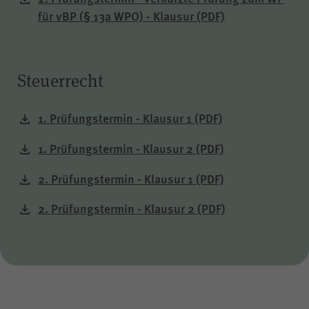
Besuch erneut erfolgen muss.
für vBP (§ 13a WPO) - Klausur
(PDF)
Auch bis zu diesem Zeitpunkt
bereits erfasste Daten werden in
diesem Fall gelöscht. Der Cookie
speichert hierbei keine
Steuerrecht
Informationen außer dem
Wunsch, nicht über Matomo
erfasst zu werden.
1. Prüfungstermin - Klausur 1
(PDF)
1. Prüfungstermin - Klausur 2
(PDF)
2. Prüfungstermin - Klausur 1
(PDF)
LS-TVLYRKIVZTGDGMOU
Name
2. Prüfungstermin - Klausur 2
(PDF)
LimeSurvey
Anbieter
Sitzungsende
Laufzeit