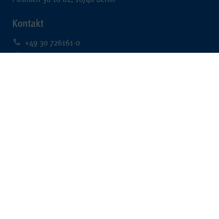
Kontakt
+49 30 726161-0
+49 30 726161-212
kontakt@wpk.de
Rechtliches
Impressum
Datenschutz
Barrierefreiheit
Data Mining
Quick Links
Berufsregister
WPK Börsen
Veranstaltungen der WPK