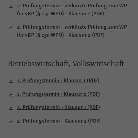
2. Prüfungstermin - verkürzte Prüfung zum WP
WPK
Anbieter
für vBP (§ 13a WPO) - Klausur 1
(PDF)
Sitzungsende
Laufzeit
2. Prüfungstermin - verkürzte Prüfung zum WP
für vBP (§ 13a WPO) - Klausur 2
(PDF)
Gilt nur für den
passwortgeschützten
Mitgliederbereich „Meine
Betriebswirtschaft, Volkswirtschaft
WPK“:
Temporäres Speichern von
Zweck
Informationen eines Besuchers
1. Prüfungstermin - Klausur 1
(PDF)
durch
JSP
(JavaServer Pages)
1. Prüfungstermin - Klausur 2
(PDF)
zur Gewährleistung der
einwandfreien Funktionsweise
2. Prüfungstermin - Klausur 1
(PDF)
des Mitgliederbereichs.
2. Prüfungstermin - Klausur 2
(PDF)