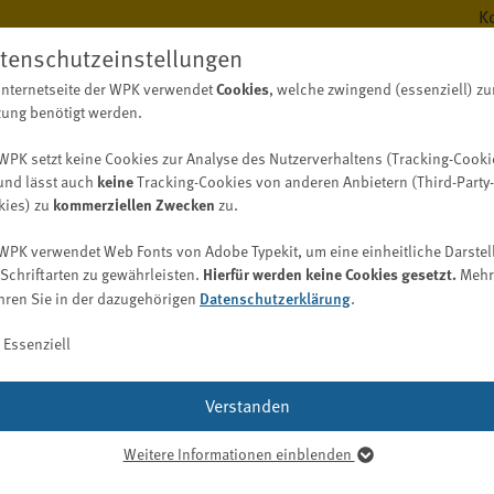
K
tenschutzeinstellungen
Internetseite der WPK verwendet
Cookies
, welche zwingend (essenziell) zu
BERUF
WISS
ung benötigt werden.
WPK setzt keine Cookies zur Analyse des Nutzerverhaltens (Tracking-Cooki
und lässt auch
keine
Tracking-Cookies von anderen Anbietern (Third-Party-
kies) zu
kommerziellen Zwecken
zu.
Berufsregister
Digitalisierungskompass (WPK)
Fachwirt/-in Wirtschaftsprüfung (WPK)
Bekanntmachungen
Aufgaben
WPK verwendet Web Fonts von Adobe Typekit, um eine einheitliche Darstel
Bekanntmachungen der WPK
Berufsregister / Abschlussprüferregister
Digitalisierung im Berufsstand
Schriftarten zu gewährleisten.
Hierfür werden keine Cookies gesetzt.
Mehr
WPK Börsen
Vergabebekanntmachungen
hren Sie in der dazugehörigen
Datenschutzerklärung
.
Bekanntmachungen der Berufsaufsicht nach § 69 WPO
Liste der Abschlussprüfer und Prüfungsgesellschaften
Entwicklung einer Digitalisierungsstrategie
Job
Suche nach Spezialkenntnissen (auch Gutachter und
Bekanntmachungen der Geldwäscheaufsicht nach § 57
Praxistypologien
Essenziell
Sachverständige)
GwG
Kooperation (inklusive Nachhaltigkeit)
Digitalisierungs-Check-up
Ausländische Prüfer
Qualitätskontrolle
WPK Magazin
Digitalisierungsbereiche und -möglichkeiten
Verstanden
Berufsregister anderer Länder
Praxis
Publikationsformen
Softwarelösungen
Berufshaftpflichtversicherung
Praktikum
Weitere Informationen einblenden
Mediadaten
Digitalisierungsglossar
 Wirtschaftsprüfungsexamen bei der Wirtschaftsprüferkammer (Pr
senziell
Bestellung/Wiederbestellung
Karriere bei der WPK
eseinheitliche Klausurthemen.