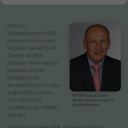
der Internetseite (WPK Börsen,
Shop sowie Veranstaltungen der
WPK).
Prüfer für
Qualitätskontrolle (PfQK)
müssen sich schon seit
cookie_optin
Name
längerem speziell für die
Tätigkeit als PfQK
fortbilden. Bisher war der
WPK
Anbieter
Nachweis über die
Erfüllung dieser
1 Jahr
Laufzeit
Berufspflicht nur von aktiv
tätigen PfQK zu führen.
WP/StB Gerhard Schorr,
Speichern Ihrer bezüglich der
Dies hat sich mit
Mitglied der Kommission für
Qualitätskontrolle
Cookies auf der Internetseite der
Zweck
Inkrafttreten des APAReG
WPK getroffenen Auswahl.
geändert.
Nunmehr muss jeder PfQK, auch wenn er keine