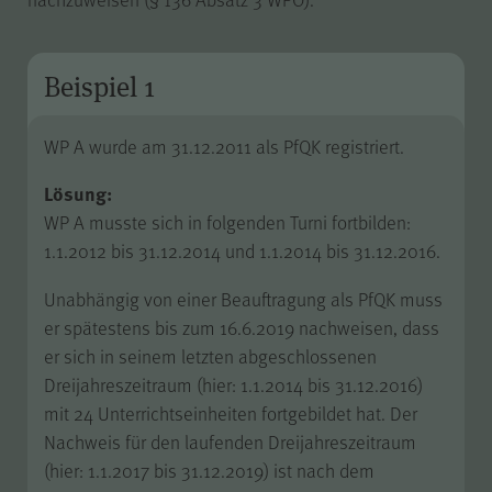
Besuch erneut erfolgen muss.
Auch bis zu diesem Zeitpunkt
bereits erfasste Daten werden in
Beispiel 1
diesem Fall gelöscht. Der Cookie
speichert hierbei keine
Informationen außer dem
WP A wurde am 31.12.2011 als PfQK registriert.
Wunsch, nicht über Matomo
erfasst zu werden.
Lösung:
WP A musste sich in folgenden Turni fortbilden:
1.1.2012 bis 31.12.2014 und 1.1.2014 bis 31.12.2016.
LS-TVLYRKIVZTGDGMOU
Name
Unabhängig von einer Beauftragung als PfQK muss
er spätestens bis zum 16.6.2019 nachweisen, dass
er sich in seinem letzten abgeschlossenen
LimeSurvey
Anbieter
Dreijahreszeitraum (hier: 1.1.2014 bis 31.12.2016)
mit 24 Unterrichtseinheiten fortgebildet hat. Der
Sitzungsende
Laufzeit
Nachweis für den laufenden Dreijahreszeitraum
(hier: 1.1.2017 bis 31.12.2019) ist nach dem