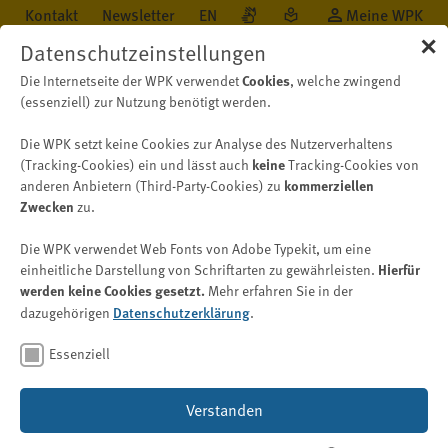
Kontakt
Newsletter
EN
Meine WPK
✕
Datenschutzeinstellungen
Die Internetseite der WPK verwendet
Cookies
, welche zwingend
(essenziell) zur Nutzung benötigt werden.
Die WPK setzt keine Cookies zur Analyse des Nutzerverhaltens
Beruf
Qualitätskontrolle
Fortbildung Prüfer für Qualitätskontrolle
(Tracking-Cookies) ein und lässt auch
keine
Tracking-Cookies von
anderen Anbietern (Third-Party-Cookies) zu
kommerziellen
Zwecken
zu.
Neuerung bei der
Die WPK verwendet Web Fonts von Adobe Typekit, um eine
Fortbildungsverpflichtung
einheitliche Darstellung von Schriftarten zu gewährleisten.
Hierfür
werden keine Cookies gesetzt.
Mehr erfahren Sie in der
dazugehörigen
Datenschutzerklärung
.
Bild: © Supatman – stock.adobe.com
Essenziell
Verstanden
Nach dem APAReG müssen nun auch nicht