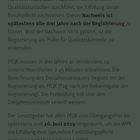
Qualitätskontrollen durchführt, die Erfüllung dieser
Nachweis ist
Berufspflicht nachweisen. Dieser
piwik_ignore
Name
spätestens alle drei Jahre nach der Registrierung
zu
führen. Wird der Nachweis nicht geführt, ist die
Matomo
Anbieter
Registrierung als Prüfer für Qualitätskontrolle zu
widerrufen.
2 Jahre
Laufzeit
PfQK müssen in drei Jahren an mindestens 24
Unterrichtseinheiten à 45 Minuten teilnehmen. Die
Falls Sie auf der Seite
Berechnung des Dreijahreszeitraums beginnt mit der
„Datenschutz“ unter „Matomo
Registrierung als PfQK (Tag nach der Bekanntgabe der
(Besuchsstatistiken)“ der
Registrierung). Die Fortbildung soll über den
anonymisierten Datenerhebung
ohne Cookies widersprechen,
Dreijahreszeitraum verteilt werden.
muss dieser Cookie gesetzt
Der Gesetzgeber hat allen PfQK eine Übergangsfrist bis
werden, um Sie als
wiederkehrenden Besucher
16. Juni 2019
spätestens zum
eingeräumt, um der WPK
erkennen zu können, damit der
die Erfüllung ihrer speziellen Fortbildungspflicht
Zweck
Widerspruch nicht bei jedem
nachzuweisen (§ 136 Absatz 3 WPO).