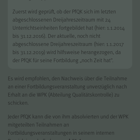
WPK
Anbieter
Zuerst wird geprüft, ob der PfQK sich im letzten
abgeschlossenen Dreijahreszeitraum mit 24
Sitzungsende
Laufzeit
Unterrichtseinheiten fortgebildet hat (hier: 1.1.2014
bis 31.12.2016). Der aktuelle, noch nicht
abgeschlossene Dreijahreszeitraum (hier: 1.1.2017
Gilt nur für den
bis 31.12.2019) wird hilfsweise herangezogen, da
passwortgeschützten
der PfQK für seine Fortbildung „noch Zeit hat“.
Mitgliederbereich „Meine
WPK“:
Temporäres Speichern von
Zweck
Es wird empfohlen, den Nachweis über die Teilnahme
Informationen eines Besuchers
an einer Fortbildungsveranstaltung unverzüglich nach
durch
JSP
(JavaServer Pages)
Erhalt an die WPK (Abteilung Qualitätskontrolle) zu
zur Gewährleistung der
einwandfreien Funktionsweise
schicken.
des Mitgliederbereichs.
Jeder PfQK kann die von ihm absolvierten und der WPK
mitgeteilten Teilnahmen an
Fortbildungsveranstaltungen in seinem internen