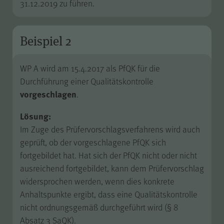
31.12.2019 zu führen.
Gilt nur für die Digitalisierungs-
Check-ups des Bereichs
"Wissen >
Beispiel 2
Digitalisierungskompass
(WPK)®":
Speichern der bereits
WP A wird am 15.4.2017 als PfQK für die
gegebenen Antworten während
Zweck
Durchführung einer Qualitätskontrolle
eines Ausfüllvorgangs des
vorgeschlagen
.
Check-ups, um diesen bei
Bedarf zu einem späteren
Lösung:
Zeitpunkt an der gleichen Stelle
wieder fortführen zu können.
Im Zuge des Prüfervorschlagsverfahrens wird auch
Wird nach Beenden des Check-
geprüft, ob der vorgeschlagene PfQK sich
ups gelöscht.
fortgebildet hat. Hat sich der PfQK nicht oder nicht
ausreichend fortgebildet, kann dem Prüfervorschlag
widersprochen werden, wenn dies konkrete
Anhaltspunkte ergibt, dass eine Qualitätskontrolle
JSESSIONID
Name
nicht ordnungsgemäß durchgeführt wird (§ 8
Absatz 3 SaQK).