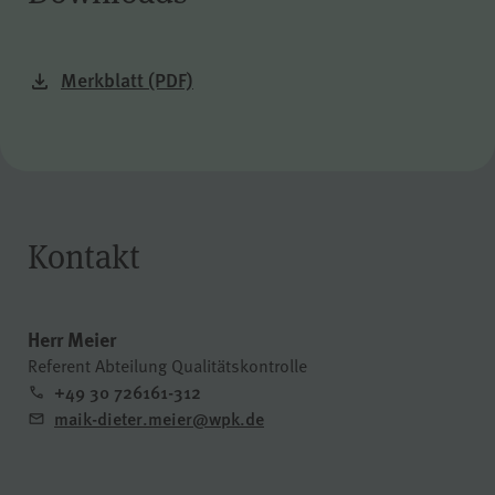
der Internetseite (WPK Börsen,
Shop sowie Veranstaltungen der
WPK).
Merkblatt
(PDF)
cookie_optin
Name
WPK
Anbieter
Kontakt
1 Jahr
Laufzeit
Herr Meier
Referent Abteilung Qualitätskontrolle
Speichern Ihrer bezüglich der
+49 30 726161-312
Cookies auf der Internetseite der
Zweck
maik-dieter.meier@wpk.de
WPK getroffenen Auswahl.