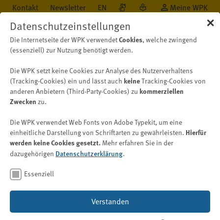
Kontakt
Newsletter
EN
Meine WPK
✕
Datenschutzeinstellungen
Die Internetseite der WPK verwendet
Cookies
, welche zwingend
(essenziell) zur Nutzung benötigt werden.
Die WPK setzt keine Cookies zur Analyse des Nutzerverhaltens
Beruf
Qualitätskontrolle
Tätigkeit als gesetzlicher Abschlussprüfer
(Tracking-Cookies) ein und lässt auch
keine
Tracking-Cookies von
anderen Anbietern (Third-Party-Cookies) zu
kommerziellen
Zwecken
zu.
Tätigkeit als gesetzlicher
Die WPK verwendet Web Fonts von Adobe Typekit, um eine
Abschlussprüfer anzeigen
einheitliche Darstellung von Schriftarten zu gewährleisten.
Hierfür
werden keine Cookies gesetzt.
Mehr erfahren Sie in der
dazugehörigen
Datenschutzerklärung
.
Bild: © Supatman – stock.adobe.com
Essenziell
WP/vBP und WPG/BPG (§ 57a Abs. 1 Satz 1 und 2 WPO)
haben der WPK seit dem 17. Juni 2016 anzuzeigen, dass
Verstanden
sie beabsichtigen, gesetzlich vorgeschriebene