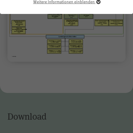
Weitere Informationen einblenden
Essenziell
Essenzielle Cookies werden für grundlegende Funktionen der
Internetseite benötigt. Dadurch ist gewährleistet, dass diese
einwandfrei funktioniert
.
Informationen über verwendete Cookies einblenden
Name
fe_typo_user
Anbieter
WPK
Laufzeit
Sitzungsende
Temporäres Speichern von
Informationen eines Besuchers
durch das CMS (Content
Download
Typo3
Management System)
zur
Zweck
Gewährleistung der
einwandfreien Funktionsweise