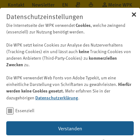
Kontakt
Newsletter
EN
Meine WPK
✕
Datenschutzeinstellungen
Cookies
Die Internetseite der WPK verwendet
, welche zwingend
(essenziell) zur Nutzung benötigt werden.
Die WPK setzt keine Cookies zur Analyse des Nutzerverhaltens
Über uns
Organisation
Organigramm
keine
(Tracking-Cookies) ein und lässt auch
Tracking-Cookies von
kommerziellen
anderen Anbietern (Third-Party-Cookies) zu
Zwecken
zu.
Organigramm
Die WPK verwendet Web Fonts von Adobe Typekit, um eine
Hierfür
einheitliche Darstellung von Schriftarten zu gewährleisten.
werden keine Cookies gesetzt.
Mehr erfahren Sie in der
Bild: © Worrapol – stock.adobe.com
Datenschutzerklärung
dazugehörigen
.
Essenziell
Verstanden