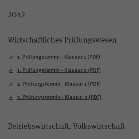
Besuch erneut erfolgen muss.
Auch bis zu diesem Zeitpunkt
2012
bereits erfasste Daten werden in
diesem Fall gelöscht. Der Cookie
speichert hierbei keine
Informationen außer dem
Wirtschaftliches Prüfungswesen
Wunsch, nicht über Matomo
erfasst zu werden.
1. Prüfungstermin - Klausur 1
(PDF)
1. Prüfungstermin - Klausur 2
(PDF)
LS-TVLYRKIVZTGDGMOU
2. Prüfungstermin - Klausur 1
(PDF)
Name
2. Prüfungstermin - Klausur 2
(PDF)
LimeSurvey
Anbieter
Sitzungsende
Laufzeit
Betriebswirtschaft, Volkswirtschaft