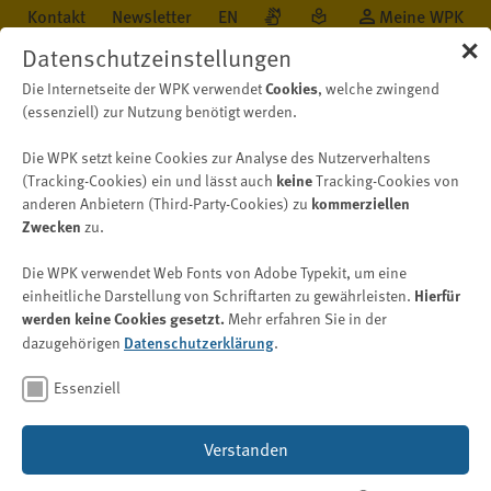
Kontakt
Newsletter
EN
Meine WPK
✕
Datenschutzeinstellungen
Die Internetseite der WPK verwendet
Cookies
, welche zwingend
(essenziell) zur Nutzung benötigt werden.
Die WPK setzt keine Cookies zur Analyse des Nutzerverhaltens
Karriere
Examen
Klausuren
2009-2013
(Tracking-Cookies) ein und lässt auch
keine
Tracking-Cookies von
anderen Anbietern (Third-Party-Cookies) zu
kommerziellen
Zwecken
zu.
2009 - 2013
Die WPK verwendet Web Fonts von Adobe Typekit, um eine
einheitliche Darstellung von Schriftarten zu gewährleisten.
Hierfür
werden keine Cookies gesetzt.
Mehr erfahren Sie in der
Bild: © Robert Kneschke – stock.adobe.com
dazugehörigen
Datenschutzerklärung
.
Seit dem 1. Januar 2004 ist die Prüfungsstelle für das
Essenziell
Wirtschaftsprüfungsexamen bei der
Wirtschaftsprüferkammer (Prüfungsstelle) für die
Verstanden
Durchführung der Zulassungs- und Prüfungsverfahren