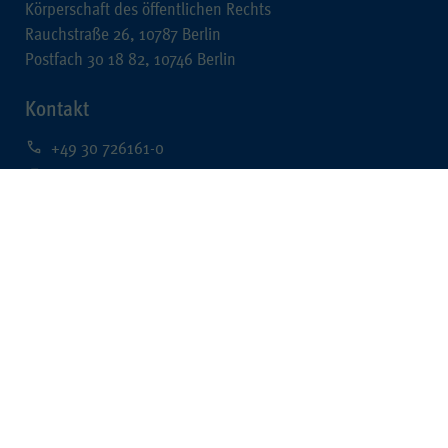
Körperschaft des öffentlichen Rechts
Rauchstraße 26, 10787 Berlin
Postfach 30 18 82, 10746 Berlin
Kontakt
+49 30 726161-0
+49 30 726161-212
kontakt@wpk.de
Rechtliches
Impressum
Datenschutz
Barrierefreiheit
Data Mining
Quick Links