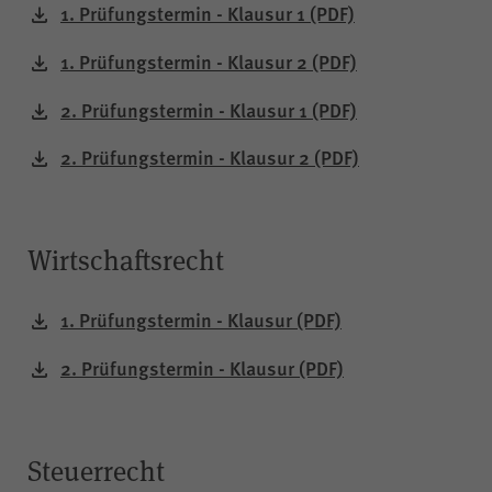
Gilt nur für die Digitalisierungs-
1. Prüfungstermin - Klausur 1
(PDF)
Check-ups des Bereichs
1. Prüfungstermin - Klausur 2
(PDF)
"Wissen >
Digitalisierungskompass
2. Prüfungstermin - Klausur 1
(PDF)
(WPK)®":
Speichern der bereits
2. Prüfungstermin - Klausur 2
(PDF)
gegebenen Antworten während
Zweck
eines Ausfüllvorgangs des
Check-ups, um diesen bei
Bedarf zu einem späteren
Wirtschaftsrecht
Zeitpunkt an der gleichen Stelle
wieder fortführen zu können.
Wird nach Beenden des Check-
1. Prüfungstermin - Klausur
(PDF)
ups gelöscht.
2. Prüfungstermin - Klausur
(PDF)
JSESSIONID
Name
Steuerrecht