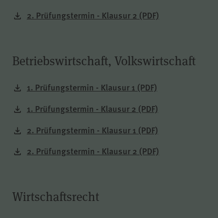
der Internetseite (WPK Börsen,
2. Prüfungstermin - Klausur 2
(PDF)
Shop sowie Veranstaltungen der
WPK).
Betriebswirtschaft, Volkswirtschaft
cookie_optin
Name
1. Prüfungstermin - Klausur 1
(PDF)
1. Prüfungstermin - Klausur 2
(PDF)
WPK
Anbieter
2. Prüfungstermin - Klausur 1
(PDF)
1 Jahr
Laufzeit
2. Prüfungstermin - Klausur 2
(PDF)
Speichern Ihrer bezüglich der
Cookies auf der Internetseite der
Zweck
WPK getroffenen Auswahl.
Wirtschaftsrecht