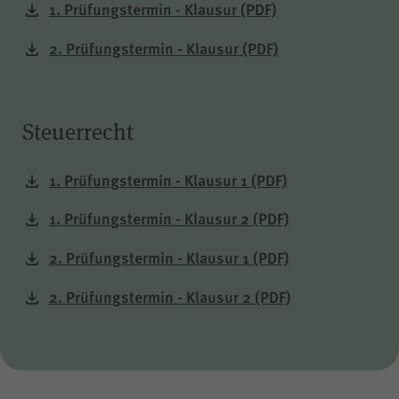
1. Prüfungstermin - Klausur
(PDF)
piwik_ignore
Name
2. Prüfungstermin - Klausur
(PDF)
Matomo
Anbieter
Steuerrecht
2 Jahre
Laufzeit
1. Prüfungstermin - Klausur 1
(PDF)
Falls Sie auf der Seite
1. Prüfungstermin - Klausur 2
(PDF)
„Datenschutz“ unter „Matomo
(Besuchsstatistiken)“ der
2. Prüfungstermin - Klausur 1
(PDF)
anonymisierten Datenerhebung
ohne Cookies widersprechen,
2. Prüfungstermin - Klausur 2
(PDF)
muss dieser Cookie gesetzt
werden, um Sie als
wiederkehrenden Besucher
erkennen zu können, damit der
Zweck
Widerspruch nicht bei jedem