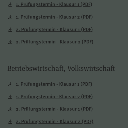
scrollCookie
Name
1. Prüfungstermin - Klausur 1
(PDF)
1. Prüfungstermin - Klausur 2
(PDF)
WPK
Anbieter
2. Prüfungstermin - Klausur 1
(PDF)
60 Sekunden
Laufzeit
2. Prüfungstermin - Klausur 2
(PDF)
Gilt nur für den
passwortgeschützten
Betriebswirtschaft, Volkswirtschaft
Mitgliederbereich „Meine
WPK“:
Zweck
Speichern und Wiederherstellen
1. Prüfungstermin - Klausur 1
(PDF)
einer genauen Scroll-Position
auf bestimmten Seiten innerhalb
1. Prüfungstermin - Klausur 2
(PDF)
des Mitgliederbereichs.
2. Prüfungstermin - Klausur 1
(PDF)
2. Prüfungstermin - Klausur 2
(PDF)