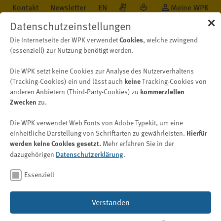
Kontakt
Newsletter
EN
Meine WPK
✕
Datenschutzeinstellungen
Die Internetseite der WPK verwendet
Cookies
, welche zwingend
(essenziell) zur Nutzung benötigt werden.
Die WPK setzt keine Cookies zur Analyse des Nutzerverhaltens
Öffentlichkeit
Neu auf WPK.de
Nachricht
(Tracking-Cookies) ein und lässt auch
keine
Tracking-Cookies von
anderen Anbietern (Third-Party-Cookies) zu
kommerziellen
Zwecken
zu.
Geldwäschebekämpfung
Die WPK verwendet Web Fonts von Adobe Typekit, um eine
Anwendungshinweise der FIU
einheitliche Darstellung von Schriftarten zu gewährleisten.
Hierfür
werden keine Cookies gesetzt.
Mehr erfahren Sie in der
zur GwG-Meldeverordnung
dazugehörigen
Datenschutzerklärung
.
Bild: © Nawarit – stock.adobe.com
Essenziell
21. Oktober 2025
Verstanden