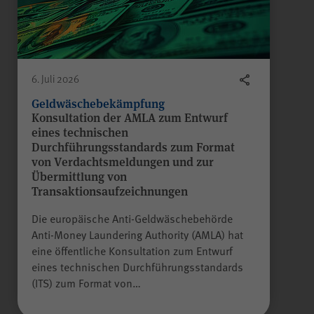
WPK
Anbieter
Sitzungsende
Laufzeit
6. Juli 2026
Gilt nur für den
Geldwäschebekämpfung
Konsultation der AMLA zum Entwurf
passwortgeschützten
eines technischen
Mitgliederbereich „Meine
Durchführungsstandards zum Format
WPK“:
von Verdachtsmeldungen und zur
Temporäres Speichern von
Zweck
Übermittlung von
Informationen eines Besuchers
Transaktionsaufzeichnungen
durch
JSP
(JavaServer Pages)
zur Gewährleistung der
Die europäische Anti-Geldwäschebehörde
einwandfreien Funktionsweise
Anti-Money Laundering Authority (AMLA) hat
des Mitgliederbereichs.
eine öffentliche Konsultation zum Entwurf
eines technischen Durchführungsstandards
(ITS) zum Format von…