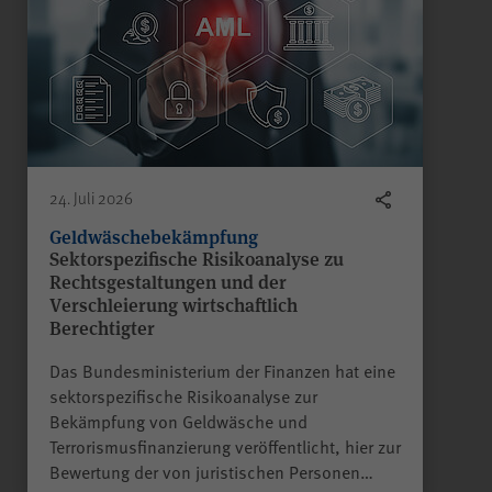
piwik_ignore
Name
Matomo
Anbieter
2 Jahre
Laufzeit
24. Juli 2026
Geldwäschebekämpfung
Sektorspezifische Risikoanalyse zu
Falls Sie auf der Seite
Rechtsgestaltungen und der
„Datenschutz“ unter „Matomo
Verschleierung wirtschaftlich
(Besuchsstatistiken)“ der
Berechtigter
anonymisierten Datenerhebung
ohne Cookies widersprechen,
Das Bundesministerium der Finanzen hat eine
muss dieser Cookie gesetzt
sektorspezifische Risikoanalyse zur
Alle Felder sind Pflichtfelder.
werden, um Sie als
Bekämpfung von Geldwäsche und
wiederkehrenden Besucher
Terrorismusfinanzierung veröffentlicht, hier zur
Absenden
erkennen zu können, damit der
Zweck
Bewertung der von juristischen Personen…
Widerspruch nicht bei jedem