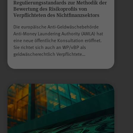
Regulierungsstandards zur Methodik der
Gilt nur für die Digitalisierungs-
Bewertung des Risikoprofils von
Check-ups des Bereichs
Verpflichteten des Nichtfinanzsektors
"Wissen >
Digitalisierungskompass
Die europäische Anti-Geldwäschebehörde
(WPK)®":
Anti-Money Laundering Authority (AMLA) hat
Speichern der bereits
eine neue öffentliche Konsultation eröffnet.
gegebenen Antworten während
Zweck
Sie richtet sich auch an WP/vBP als
eines Ausfüllvorgangs des
geldwäscherechtlich Verpflichtete…
Check-ups, um diesen bei
Bedarf zu einem späteren
Zeitpunkt an der gleichen Stelle
wieder fortführen zu können.
Wird nach Beenden des Check-
ups gelöscht.
JSESSIONID
Name