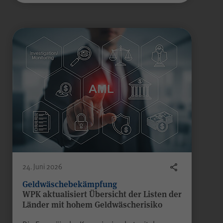
scrollCookie
Name
WPK
Anbieter
60 Sekunden
Laufzeit
Gilt nur für den
passwortgeschützten
Mitgliederbereich „Meine
WPK“:
Zweck
Speichern und Wiederherstellen
einer genauen Scroll-Position
auf bestimmten Seiten innerhalb
24. Juni 2026
des Mitgliederbereichs.
Geldwäschebekämpfung
WPK aktualisiert Übersicht der Listen der
Länder mit hohem Geldwäscherisiko