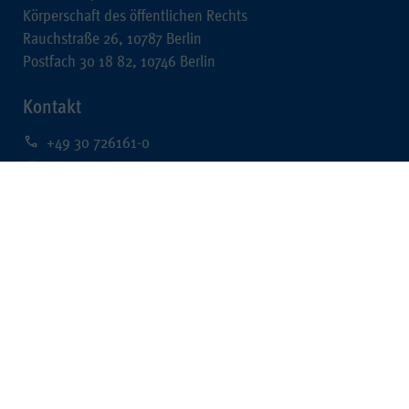
Körperschaft des öffentlichen Rechts
Rauchstraße 26, 10787 Berlin
Postfach 30 18 82, 10746 Berlin
Kontakt
+49 30 726161-0
+49 30 726161-212
kontakt@wpk.de
Rechtliches
Impressum
Datenschutz
Barrierefreiheit
Data Mining
Quick Links