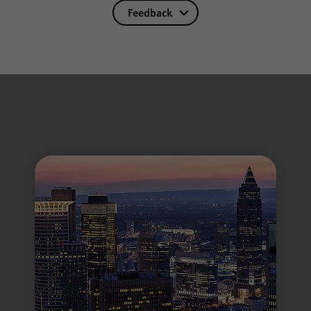
Feedback
Name
cookie_optin
Anbieter
WPK
Laufzeit
1 Jahr
nur in der WPK zur Bearbeitung Ihrer Nachricht verwendet und ni
Speichern Ihrer bezüglich der Cookies auf der
Zweck
Internetseite der WPK getroffenen Auswahl.
Name
piwik_ignore
Anbieter
Matomo