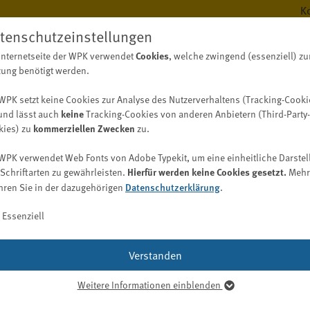
K
tenschutzeinstellungen
Cookies
Internetseite der WPK verwendet
, welche zwingend (essenziell) zu
BERUF
WISS
ung benötigt werden.
WPK setzt keine Cookies zur Analyse des Nutzerverhaltens (Tracking-Cooki
keine
und lässt auch
Tracking-Cookies von anderen Anbietern (Third-Party-
kommerziellen Zwecken
kies) zu
zu.
Berufsregister
Digitalisierungskompass (WPK)
Fachwirt/-in Wirtschaftsprüfung (WPK)
Bekanntmachungen
Aufgaben
WPK verwendet Web Fonts von Adobe Typekit, um eine einheitliche Darstel
Bekanntmachungen der WPK
Berufsregister / Abschlussprüferregister
Digitalisierung im Berufsstand
Hierfür werden keine Cookies gesetzt.
Schriftarten zu gewährleisten.
Mehr
WPK Börsen
Vergabebekanntmachungen
Datenschutzerklärung
hren Sie in der dazugehörigen
Bekanntmachungen der Berufsaufsicht nach § 69 WPO
.
Liste der Abschlussprüfer und Prüfungsgesellschaften
Entwicklung einer Digitalisierungsstrategie
Job
Suche nach Spezialkenntnissen (auch Gutachter und
Bekanntmachungen der Geldwäscheaufsicht nach § 57
Praxistypologien
Essenziell
Sachverständige)
GwG
Kooperation (inklusive Nachhaltigkeit)
Digitalisierungs-Check-up
gen zur Ermittlung einer Meld
Ausländische Prüfer
Qualitätskontrolle
WPK Magazin
Digitalisierungsbereiche und -möglichkeiten
Verstanden
fügbar
Berufsregister anderer Länder
Praxis
Publikationsformen
Softwarelösungen
Berufshaftpflichtversicherung
Praktikum
Weitere Informationen einblenden
Mediadaten
Digitalisierungsglossar
senziell
Bestellung/Wiederbestellung
Karriere bei der WPK