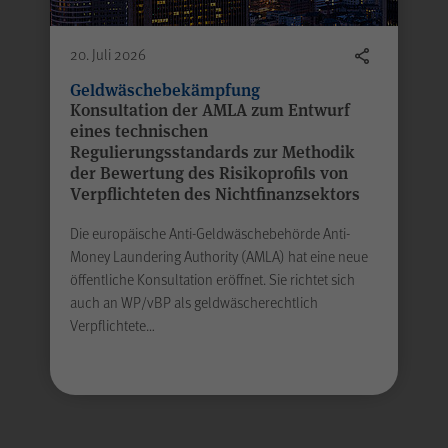
Laufzeit
2 Jahre
20. Juli 2026
Falls Sie auf der Seite „Datenschutz“ unter „Matomo
Geldwäschebekämpfung
Konsultation der AMLA zum Entwurf
(Besuchsstatistiken)“ der anonymisierten
eines technischen
htfelder.
Datenerhebung ohne Cookies widersprechen, muss
Regulierungsstandards zur Methodik
dieser Cookie gesetzt werden, um Sie als
der Bewertung des Risikoprofils von
wiederkehrenden Besucher erkennen zu können,
Verpflichteten des Nichtfinanzsektors
Zweck
damit der Widerspruch nicht bei jedem Besuch
erneut erfolgen muss. Auch bis zu diesem Zeitpunkt
Die europäische Anti-Geldwäschebehörde Anti-
bereits erfasste Daten werden in diesem Fall
Money Laundering Authority (AMLA) hat eine neue
gelöscht. Der Cookie speichert hierbei keine
öffentliche Konsultation eröffnet. Sie richtet sich
Informationen außer dem Wunsch, nicht über
auch an WP/vBP als geldwäscherechtlich
Matomo erfasst zu werden.
Verpflichtete…
Name
LS-TVLYRKIVZTGDGMOU