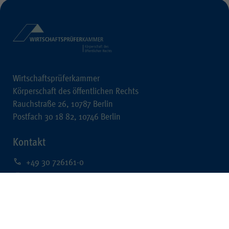
Wirtschaftsprüferkammer
Körperschaft des öffentlichen Rechts
Rauchstraße 26, 10787 Berlin
Postfach 30 18 82, 10746 Berlin
Kontakt
+49 30 726161-0
+49 30 726161-212
kontakt@wpk.de
Rechtliches