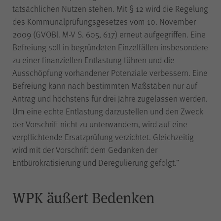
tatsächlichen Nutzen stehen. Mit § 12 wird die Regelung
des Kommunalprüfungsgesetzes vom 10. November
Name
piwik_ignore
2009 (GVOBl. M-V S. 605, 617) erneut aufgegriffen. Eine
Befreiung soll in begründeten Einzelfällen insbesondere
Anbieter
Matomo
zu einer finanziellen Entlastung führen und die
Ausschöpfung vorhandener Potenziale verbessern. Eine
Befreiung kann nach bestimmten Maßstäben nur auf
Laufzeit
2 Jahre
Antrag und höchstens für drei Jahre zugelassen werden.
Um eine echte Entlastung darzustellen und den Zweck
Falls Sie auf der Seite
der Vorschrift nicht zu unterwandern, wird auf eine
„Datenschutz“ unter „Matomo
verpflichtende Ersatzprüfung verzichtet. Gleichzeitig
(Besuchsstatistiken)“ der
wird mit der Vorschrift dem Gedanken der
anonymisierten Datenerhebung
ohne Cookies widersprechen,
Entbürokratisierung und Deregulierung gefolgt.“
muss dieser Cookie gesetzt
werden, um Sie als
WPK äußert Bedenken
wiederkehrenden Besucher
erkennen zu können, damit der
Zweck
Widerspruch nicht bei jedem