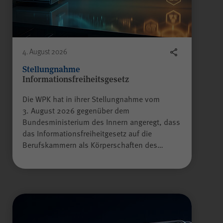
Name
scrollCookie
Anbieter
WPK
4. August 2026
Laufzeit
60 Sekunden
Stellungnahme
Informationsfreiheitsgesetz
Gilt nur für den
Die WPK hat in ihrer Stellungnahme vom
passwortgeschützten
3. August 2026 gegenüber dem
Mitgliederbereich „Meine
Bundesministerium des Innern angeregt, dass
WPK“:
das Informationsfreiheitgesetz auf die
Zweck
Speichern und Wiederherstellen
Alle Felder sind Pflichtfelder.
Berufskammern als Körperschaften des…
einer genauen Scroll-Position
auf bestimmten Seiten innerhalb
Absenden
des Mitgliederbereichs.