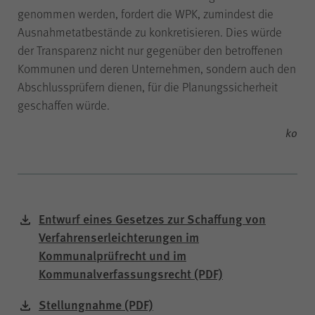
Gilt nur für die Digitalisierungs-
genommen werden, fordert die WPK, zumindest die
Check-ups des Bereichs
Ausnahmetatbestände zu konkretisieren. Dies würde
"Wissen >
der Transparenz nicht nur gegenüber den betroffenen
Digitalisierungskompass
Kommunen und deren Unternehmen, sondern auch den
(WPK)®":
Abschlussprüfern dienen, für die Planungssicherheit
Speichern der bereits
gegebenen Antworten während
geschaffen würde.
Zweck
eines Ausfüllvorgangs des
ko
Check-ups, um diesen bei
Bedarf zu einem späteren
Zeitpunkt an der gleichen Stelle
wieder fortführen zu können.
Wird nach Beenden des Check-
ups gelöscht.
Entwurf eines Gesetzes zur Schaffung von
Verfahrenserleichterungen im
Kommunalprüfrecht und im
Kommunalverfassungsrecht (PDF)
Name
JSESSIONID
Stellungnahme
(PDF)