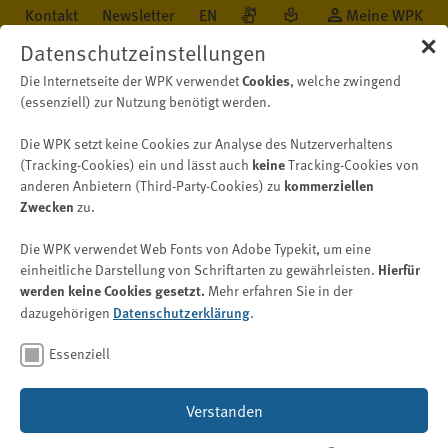
Kontakt
Newsletter
EN
Meine WPK
✕
Datenschutzeinstellungen
Cookies
Die Internetseite der WPK verwendet
, welche zwingend
(essenziell) zur Nutzung benötigt werden.
Die WPK setzt keine Cookies zur Analyse des Nutzerverhaltens
Öffentlichkeit
Neu auf WPK.de
Nachricht
keine
(Tracking-Cookies) ein und lässt auch
Tracking-Cookies von
kommerziellen
anderen Anbietern (Third-Party-Cookies) zu
Zwecken
zu.
Stellungnahme
Die WPK verwendet Web Fonts von Adobe Typekit, um eine
Mecklenburg-Vorpommern
Hierfür
einheitliche Darstellung von Schriftarten zu gewährleisten.
werden keine Cookies gesetzt.
Mehr erfahren Sie in der
plant Ausnahmen von der
Datenschutzerklärung
dazugehörigen
.
Kommunalprüfungspflicht
Essenziell
Bild: © Anggoro – stock.adobe.com
Verstanden
14. Januar 2026