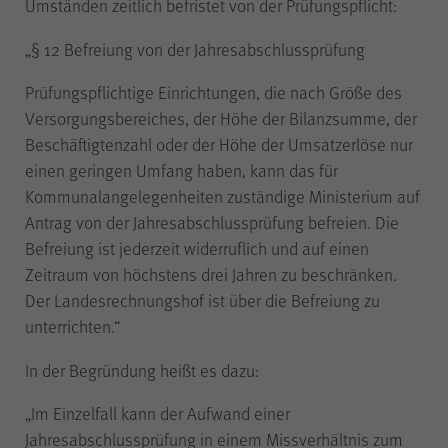
Umständen zeitlich befristet von der Prüfungspflicht:
der Internetseite (WPK Börsen,
Shop sowie Veranstaltungen der
„§ 12 Befreiung von der Jahresabschlussprüfung
WPK).
Prüfungspflichtige Einrichtungen, die nach Größe des
Versorgungsbereiches, der Höhe der Bilanzsumme, der
Beschäftigtenzahl oder der Höhe der Umsatzerlöse nur
Name
cookie_optin
einen geringen Umfang haben, kann das für
Kommunalangelegenheiten zuständige Ministerium auf
Antrag von der Jahresabschlussprüfung befreien. Die
Anbieter
WPK
Befreiung ist jederzeit widerruflich und auf einen
Zeitraum von höchstens drei Jahren zu beschränken.
Laufzeit
1 Jahr
Der Landesrechnungshof ist über die Befreiung zu
unterrichten.“
Speichern Ihrer bezüglich der
In der Begründung heißt es dazu:
Zweck
Cookies auf der Internetseite der
WPK getroffenen Auswahl.
„Im Einzelfall kann der Aufwand einer
Jahresabschlussprüfung in einem Missverhältnis zum