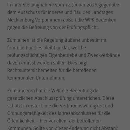
Besuch erneut erfolgen muss.
In ihrer Stellungnahme vom 13. Januar 2026 gegenüber
Auch bis zu diesem Zeitpunkt
dem Ausschuss für Inneres und Bau des Landtages
bereits erfasste Daten werden in
Mecklenburg-Vorpommern äußert die WPK Bedenken
diesem Fall gelöscht. Der Cookie
gegen die Befreiung von der Prüfungspflicht.
speichert hierbei keine
Informationen außer dem
Zum einen ist die Regelung äußerst unbestimmt
Wunsch, nicht über Matomo
formuliert und es bleibt unklar, welche
erfasst zu werden.
prüfungspflichtigen Eigenbetriebe und Zweckverbände
davon erfasst werden sollen. Dies birgt
Rechtsuntersicherheiten für die betroffenen
kommunalen Unternehmen.
Name
LS-TVLYRKIVZTGDGMOU
Zum anderen hat die WPK die Bedeutung der
Anbieter
LimeSurvey
gesetzlichen Abschlussprüfung unterstrichen. Diese
schützt in erster Linie die Vertrauenswürdigkeit und
Ordnungsmäßigkeit des Jahresabschlusses für die
Laufzeit
Sitzungsende
Öffentlichkeit – hier vor allem der betroffenen
Kommunen. Sollte von dieser Änderung nicht Abstand