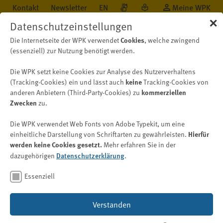
Kontakt
Newsletter
EN
Meine WPK
✕
Datenschutzeinstellungen
Cookies
Die Internetseite der WPK verwendet
, welche zwingend
(essenziell) zur Nutzung benötigt werden.
Die WPK setzt keine Cookies zur Analyse des Nutzerverhaltens
Öffentlichkeit
Neu auf WPK.de
Nachricht
keine
(Tracking-Cookies) ein und lässt auch
Tracking-Cookies von
kommerziellen
anderen Anbietern (Third-Party-Cookies) zu
Zwecken
zu.
Nachhaltigkeit
Die WPK verwendet Web Fonts von Adobe Typekit, um eine
Delegierter Rechtsakt zur
Hierfür
einheitliche Darstellung von Schriftarten zu gewährleisten.
werden keine Cookies gesetzt.
Mehr erfahren Sie in der
Taxonomie-Verordnung im
Datenschutzerklärung
dazugehörigen
.
Amtsblatt der EU
Essenziell
Bild: © metamorworks/Shutterstock.com
Verstanden
12. Januar 2026