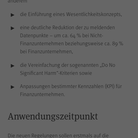
anderem
der Internetseite (WPK Börsen,
Shop sowie Veranstaltungen der
die Einführung eines Wesentlichkeitskonzepts,
WPK).
eine deutliche Reduktion der zu meldenden
Datenpunkte – um ca. 64 % bei Nicht-
Finanzunternehmen beziehungsweise ca. 89 %
Name
cookie_optin
bei Finanzunternehmen,
die Vereinfachung der sogenannten „Do No
Anbieter
WPK
Significant Harm“-Kriterien sowie
Anpassungen bestimmter Kennzahlen (KPI) für
Laufzeit
1 Jahr
Finanzunternehmen.
Speichern Ihrer bezüglich der
Anwendungszeitpunkt
Zweck
Cookies auf der Internetseite der
WPK getroffenen Auswahl.
Die neuen Regelungen sollen erstmals auf die