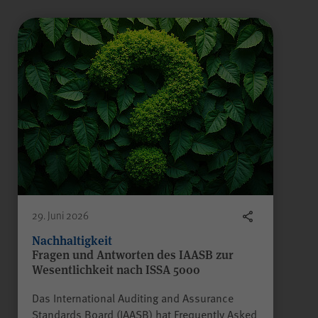
Name
scrollCookie
Anbieter
WPK
Laufzeit
60 Sekunden
Gilt nur für den
passwortgeschützten
Mitgliederbereich „Meine
WPK“:
Zweck
Speichern und Wiederherstellen
29. Juni 2026
einer genauen Scroll-Position
auf bestimmten Seiten innerhalb
Nachhaltigkeit
des Mitgliederbereichs.
Fragen und Antworten des IAASB zur
Wesentlichkeit nach ISSA 5000
Das International Auditing and Assurance
Standards Board (IAASB) hat Frequently Asked