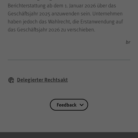
Berichterstattung ab dem 1. Januar 2026 über das
Geschäftsjahr 2025 anzuwenden sein. Unternehmen
Name
piwik_ignore
haben jedoch das Wahlrecht, die Erstanwendung auf
das Geschäftsjahr 2026 zu verschieben.
Anbieter
Matomo
br
Laufzeit
2 Jahre
Falls Sie auf der Seite
Delegierter Rechtsakt
„Datenschutz“ unter „Matomo
(Besuchsstatistiken)“ der
anonymisierten Datenerhebung
ohne Cookies widersprechen,
Feedback
muss dieser Cookie gesetzt
werden, um Sie als
wiederkehrenden Besucher
erkennen zu können, damit der
Zweck
Widerspruch nicht bei jedem