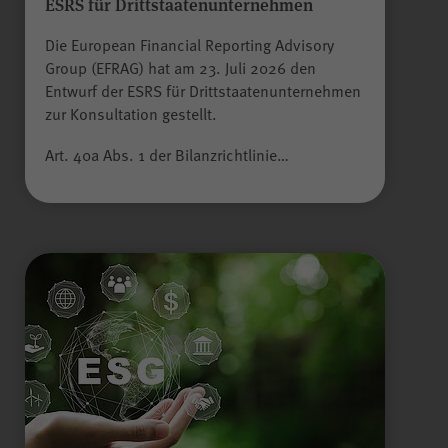
ESRS für Drittstaatenunternehmen
Gilt nur für die Digitalisierungs-
Check-ups des Bereichs
Die European Financial Reporting Advisory
"Wissen >
Group (EFRAG) hat am 23. Juli 2026 den
Digitalisierungskompass
Entwurf der ESRS für Drittstaatenunternehmen
(WPK)®":
Alle Felder sind Pflichtfelder.
zur Konsultation gestellt.
Speichern der bereits
gegebenen Antworten während
Zweck
Art. 40a Abs. 1 der Bilanzrichtlinie…
Absenden
eines Ausfüllvorgangs des
Check-ups, um diesen bei
Bedarf zu einem späteren
Zeitpunkt an der gleichen Stelle
wieder fortführen zu können.
Wird nach Beenden des Check-
ups gelöscht.
Name
JSESSIONID