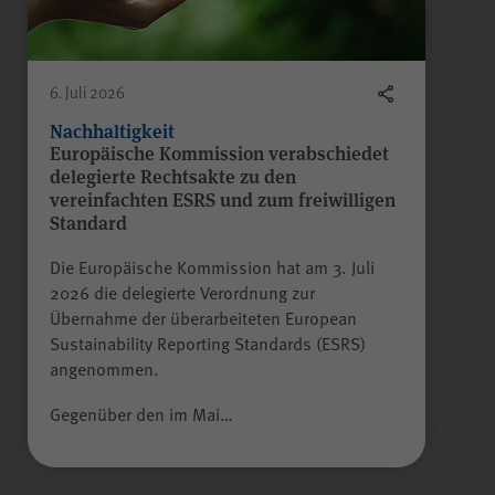
Anbieter
WPK
Laufzeit
Sitzungsende
6. Juli 2026
Nachhaltigkeit
Europäische Kommission verabschiedet
Gilt nur für den
delegierte Rechtsakte zu den
passwortgeschützten
vereinfachten ESRS und zum freiwilligen
Mitgliederbereich „Meine
Standard
WPK“:
Temporäres Speichern von
Die Europäische Kommission hat am 3. Juli
Zweck
Informationen eines Besuchers
2026 die delegierte Verordnung zur
JSP
durch
(JavaServer Pages)
Übernahme der überarbeiteten European
zur Gewährleistung der
Sustainability Reporting Standards (ESRS)
einwandfreien Funktionsweise
angenommen.
des Mitgliederbereichs.
Gegenüber den im Mai…