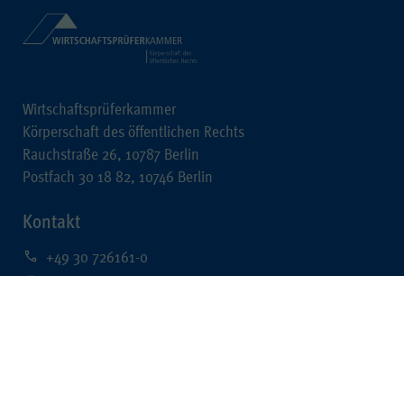
Wirtschaftsprüferkammer
Körperschaft des öffentlichen Rechts
Rauchstraße 26, 10787 Berlin
Postfach 30 18 82, 10746 Berlin
Kontakt
+49 30 726161-0
+49 30 726161-212
kontakt@wpk.de
Rechtliches
Impressum