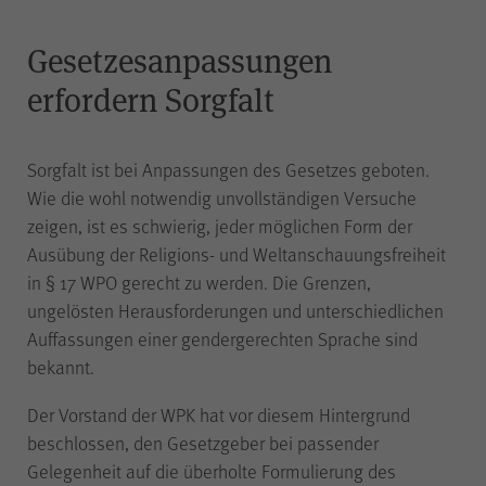
piwik_ignore
Gesetzesanpassungen
Name
erfordern Sorgfalt
Matomo
Anbieter
Sorgfalt ist bei Anpassungen des Gesetzes geboten.
2 Jahre
Laufzeit
Wie die wohl notwendig unvollständigen Versuche
zeigen, ist es schwierig, jeder möglichen Form der
Ausübung der Religions- und Weltanschauungsfreiheit
Falls Sie auf der Seite
„Datenschutz“ unter „Matomo
in § 17 WPO gerecht zu werden. Die Grenzen,
(Besuchsstatistiken)“ der
ungelösten Herausforderungen und unterschiedlichen
anonymisierten Datenerhebung
Auffassungen einer gendergerechten Sprache sind
ohne Cookies widersprechen,
bekannt.
muss dieser Cookie gesetzt
werden, um Sie als
Der Vorstand der WPK hat vor diesem Hintergrund
wiederkehrenden Besucher
beschlossen, den Gesetzgeber bei passender
erkennen zu können, damit der
Zweck
Gelegenheit auf die überholte Formulierung des
Widerspruch nicht bei jedem