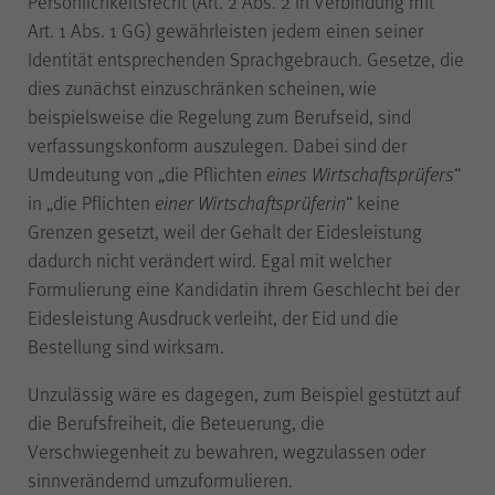
Persönlichkeitsrecht (Art. 2 Abs. 2 in Verbindung mit
der Internetseite (WPK Börsen,
Art. 1 Abs. 1 GG) gewährleisten jedem einen seiner
Shop sowie Veranstaltungen der
Identität entsprechenden Sprachgebrauch. Gesetze, die
WPK).
dies zunächst einzuschränken scheinen, wie
beispielsweise die Regelung zum Berufseid, sind
verfassungskonform auszulegen. Dabei sind der
Umdeutung von „die Pflichten
eines Wirtschaftsprüfers
“
cookie_optin
Name
in „die Pflichten
einer Wirtschaftsprüferin
“ keine
Grenzen gesetzt, weil der Gehalt der Eidesleistung
WPK
Anbieter
dadurch nicht verändert wird. Egal mit welcher
Formulierung eine Kandidatin ihrem Geschlecht bei der
1 Jahr
Laufzeit
Eidesleistung Ausdruck verleiht, der Eid und die
Bestellung sind wirksam.
Speichern Ihrer bezüglich der
Unzulässig wäre es dagegen, zum Beispiel gestützt auf
Cookies auf der Internetseite der
Zweck
die Berufsfreiheit, die Beteuerung, die
WPK getroffenen Auswahl.
Verschwiegenheit zu bewahren, wegzulassen oder
sinnverändernd umzuformulieren.