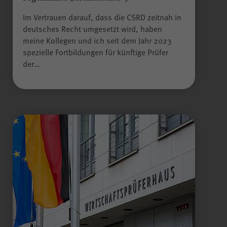
scrollCookie
Name
Im Vertrauen darauf, dass die CSRD zeitnah in
deutsches Recht umgesetzt wird, haben
WPK
Anbieter
meine Kollegen und ich seit dem Jahr 2023
spezielle Fortbildungen für künftige Prüfer
der…
60 Sekunden
Laufzeit
Gilt nur für den
passwortgeschützten
Mitgliederbereich „Meine
WPK“:
Zweck
Speichern und Wiederherstellen
einer genauen Scroll-Position
auf bestimmten Seiten innerhalb
des Mitgliederbereichs.