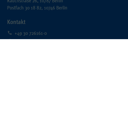
Rauchstraße 26, 10787 Berlin
Postfach 30 18 82, 10746 Berlin
Kontakt
+49 30 726161-0
+49 30 726161-212
kontakt@wpk.de
Rechtliches
Impressum
Datenschutz
Barrierefreiheit
Data Mining
Quick Links
Berufsregister
WPK Börsen