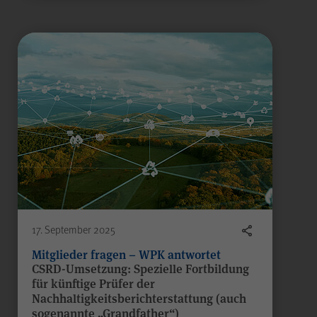
WPK
Anbieter
Sitzungsende
Laufzeit
Gilt nur für den
passwortgeschützten
Mitgliederbereich „Meine
WPK“:
Temporäres Speichern von
Zweck
Informationen eines Besuchers
durch
JSP
(JavaServer Pages)
zur Gewährleistung der
einwandfreien Funktionsweise
17. September 2025
des Mitgliederbereichs.
Mitglieder fragen – WPK antwortet
CSRD-Umsetzung: Spezielle Fortbildung
für künftige Prüfer der
Nachhaltigkeitsberichterstattung (auch
sogenannte „Grandfather“)