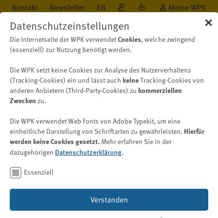
Kontakt
Newsletter
EN
Meine WPK
✕
Datenschutzeinstellungen
Die Internetseite der WPK verwendet
Cookies
, welche zwingend
(essenziell) zur Nutzung benötigt werden.
Die WPK setzt keine Cookies zur Analyse des Nutzerverhaltens
Öffentlichkeit
Neu auf WPK.de
Nachricht
(Tracking-Cookies) ein und lässt auch
keine
Tracking-Cookies von
anderen Anbietern (Third-Party-Cookies) zu
kommerziellen
Zwecken
zu.
Mitglieder fragen – WPK
Die WPK verwendet Web Fonts von Adobe Typekit, um eine
antwortet
einheitliche Darstellung von Schriftarten zu gewährleisten.
Hierfür
werden keine Cookies gesetzt.
Mehr erfahren Sie in der
Eidesleistung als Frau unter
dazugehörigen
Datenschutzerklärung
.
Bezugnahme auf die Pflichten
einer Wirtschaftsprüferin
Essenziell
Verstanden