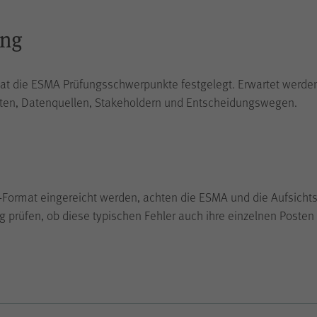
Name
cookie_optin
ung
Anbieter
WPK
 hat die ESMA Prüfungsschwerpunkte festgelegt. Erwartet werde
ten, Datenquellen, Stakeholdern und Entscheidungswegen.
Laufzeit
1 Jahr
Speichern Ihrer bezüglich der Cookies auf der
Zweck
Internetseite der WPK getroffenen Auswahl.
-Format eingereicht werden, achten die ESMA und die Aufsichts
g prüfen, ob diese typischen Fehler auch ihre einzelnen Posten 
Name
piwik_ignore
Anbieter
Matomo