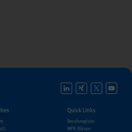
ches
Quick Links
um
Berufsregister
utz
WPK Börsen