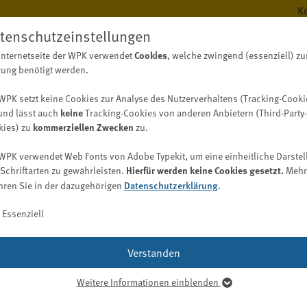
K
tenschutzeinstellungen
Cookies
Internetseite der WPK verwendet
, welche zwingend (essenziell) zu
BERUF
WISS
ung benötigt werden.
WPK setzt keine Cookies zur Analyse des Nutzerverhaltens (Tracking-Cooki
keine
und lässt auch
Tracking-Cookies von anderen Anbietern (Third-Party-
kommerziellen Zwecken
kies) zu
zu.
Berufsregister
Digitalisierungskompass (WPK)
Fachwirt/-in Wirtschaftsprüfung (WPK)
Bekanntmachungen
Aufgaben
WPK verwendet Web Fonts von Adobe Typekit, um eine einheitliche Darstel
Bekanntmachungen der WPK
Berufsregister / Abschlussprüferregister
Digitalisierung im Berufsstand
Hierfür werden keine Cookies gesetzt.
Schriftarten zu gewährleisten.
Mehr
WPK Börsen
Vergabebekanntmachungen
Datenschutzerklärung
hren Sie in der dazugehörigen
Bekanntmachungen der Berufsaufsicht nach § 69 WPO
.
Liste der Abschlussprüfer und Prüfungsgesellschaften
Entwicklung einer Digitalisierungsstrategie
Job
Suche nach Spezialkenntnissen (auch Gutachter und
Bekanntmachungen der Geldwäscheaufsicht nach § 57
Praxistypologien
Essenziell
Sachverständige)
GwG
Kooperation (inklusive Nachhaltigkeit)
Digitalisierungs-Check-up
 Prüfungssaison 2026
Ausländische Prüfer
Qualitätskontrolle
WPK Magazin
Digitalisierungsbereiche und -möglichkeiten
Verstanden
Berufsregister anderer Länder
Praxis
Publikationsformen
Softwarelösungen
Berufshaftpflichtversicherung
Praktikum
Weitere Informationen einblenden
Mediadaten
Digitalisierungsglossar
senziell
Bestellung/Wiederbestellung
Karriere bei der WPK