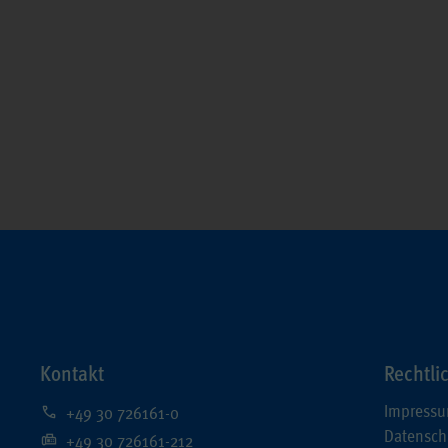
Anbieter
LimeSurvey
Laufzeit
Sitzungsende
Gilt nur für die Digitalisierungs-Check-ups des
Bereichs "Wissen > Digitalisierungskompass
(WPK)®":
Speichern der bereits gegebenen Antworten
Zweck
htfelder.
während eines Ausfüllvorgangs des Check-ups, um
diesen bei Bedarf zu einem späteren Zeitpunkt an
der gleichen Stelle wieder fortführen zu können.
Wird nach Beenden des Check-ups gelöscht.
Kontakt
Rechtli
Impress
+49 30 726161-0
Name
JSESSIONID
Datensch
+49 30 726161-212