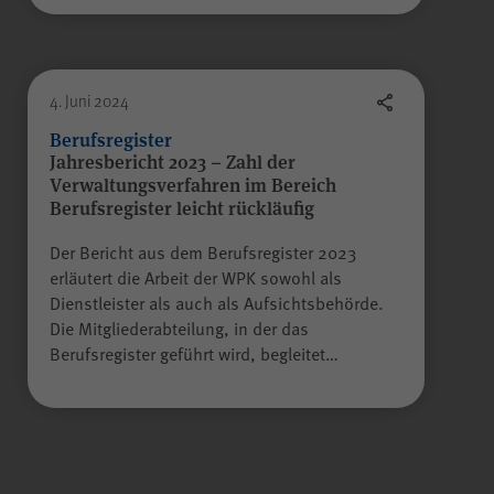
Anbieter
WPK
Laufzeit
Sitzungsende
4. Juni 2024
Berufsregister
Gilt nur für den
Jahresbericht 2023 – Zahl der
Verwaltungsverfahren im Bereich
passwortgeschützten
Berufsregister leicht rückläufig
Mitgliederbereich „Meine
WPK“:
Der Bericht aus dem Berufsregister 2023
Temporäres Speichern von
Zweck
erläutert die Arbeit der WPK sowohl als
Informationen eines Besuchers
Dienstleister als auch als Aufsichtsbehörde.
JSP
durch
(JavaServer Pages)
Die Mitgliederabteilung, in der das
zur Gewährleistung der
Berufsregister geführt wird, begleitet…
einwandfreien Funktionsweise
des Mitgliederbereichs.