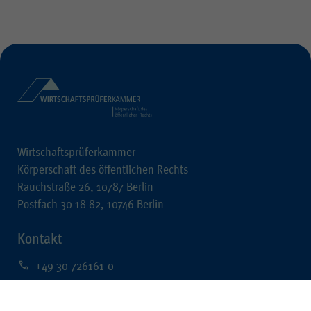
Wirtschaftsprüferkammer
Körperschaft des öffentlichen Rechts
Rauchstraße 26, 10787 Berlin
Postfach 30 18 82, 10746 Berlin
Kontakt
+49 30 726161-0
+49 30 726161-212
kontakt@wpk.de