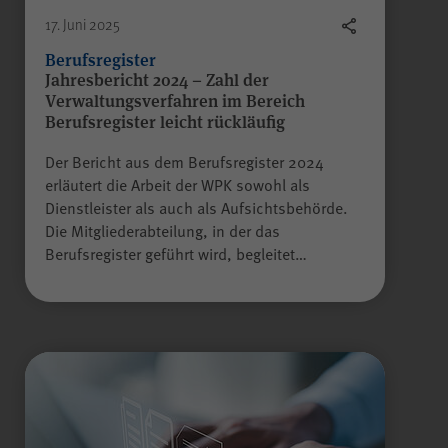
Besuch erneut erfolgen muss.
17. Juni 2025
Auch bis zu diesem Zeitpunkt
bereits erfasste Daten werden in
Berufsregister
diesem Fall gelöscht. Der Cookie
Jahresbericht 2024 – Zahl der
speichert hierbei keine
Verwaltungsverfahren im Bereich
Informationen außer dem
Berufsregister leicht rückläufig
Wunsch, nicht über Matomo
Der Bericht aus dem Berufsregister 2024
erfasst zu werden.
erläutert die Arbeit der WPK sowohl als
Dienstleister als auch als Aufsichtsbehörde.
Alle Felder sind Pflichtfelder.
Die Mitgliederabteilung, in der das
Berufsregister geführt wird, begleitet…
Absenden
Name
LS-TVLYRKIVZTGDGMOU
Anbieter
LimeSurvey
Laufzeit
Sitzungsende