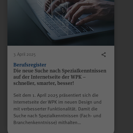
Gilt nur für die Digitalisierungs-
Check-ups des Bereichs
"Wissen >
Digitalisierungskompass
(WPK)®":
Speichern der bereits
gegebenen Antworten während
Zweck
eines Ausfüllvorgangs des
3. April 2025
Check-ups, um diesen bei
Bedarf zu einem späteren
Berufsregister
Zeitpunkt an der gleichen Stelle
Die neue Suche nach Spezialkenntnissen
wieder fortführen zu können.
auf der Internetseite der WPK –
Wird nach Beenden des Check-
schneller, smarter, besser!
ups gelöscht.
Seit dem 1. April 2025 präsentiert sich die
Internetseite der WPK im neuen Design und
mit verbesserter Funktionalität. Damit die
Suche nach Spezialkenntnissen (Fach- und
Name
JSESSIONID
Branchenkenntnisse) mithalten…