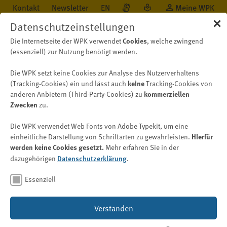
Kontakt
Newsletter
EN
Meine WPK
✕
Datenschutzeinstellungen
Cookies
Die Internetseite der WPK verwendet
, welche zwingend
(essenziell) zur Nutzung benötigt werden.
Die WPK setzt keine Cookies zur Analyse des Nutzerverhaltens
Öffentlichkeit
Neu auf WPK.de
Nachricht
keine
(Tracking-Cookies) ein und lässt auch
Tracking-Cookies von
kommerziellen
anderen Anbietern (Third-Party-Cookies) zu
Zwecken
zu.
Berufsregister
Die WPK verwendet Web Fonts von Adobe Typekit, um eine
Jahresbericht 2025 – Anzahl
Hierfür
einheitliche Darstellung von Schriftarten zu gewährleisten.
werden keine Cookies gesetzt.
Mehr erfahren Sie in der
der Verwaltungsverfahren im
Datenschutzerklärung
dazugehörigen
.
Bereich Berufsregister hat
sich erhöht
Essenziell
Verstanden
Bild: © David – stock.adobe.com