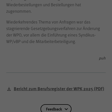
der Internetseite (WPK Börsen,
Wiederbestellungen und Bestellungen hat
Shop sowie Veranstaltungen der
zugenommen.
WPK).
Wiederkehrendes Thema von Anfragen war das
stagnierende Gesetzgebungsverfahren zur Änderung
der WPO, vor allem die Einführung eines Syndikus-
Name
cookie_optin
WP/vBP und die Mitarbeiterbeteiligung.
Anbieter
WPK
puh
Laufzeit
1 Jahr
Speichern Ihrer bezüglich der
Bericht zum Berufsregister der WPK 2025
(PDF)
Zweck
Cookies auf der Internetseite der
WPK getroffenen Auswahl.
Feedback