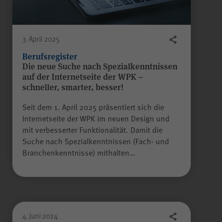
Gilt nur für die Digitalisierungs-
Check-ups des Bereichs
"Wissen >
Digitalisierungskompass
3. April 2025
(WPK)®":
Berufsregister
Speichern der bereits
Die neue Suche nach Spezialkenntnissen
gegebenen Antworten während
auf der Internetseite der WPK –
Zweck
eines Ausfüllvorgangs des
schneller, smarter, besser!
Check-ups, um diesen bei
Bedarf zu einem späteren
Seit dem 1. April 2025 präsentiert sich die
Zeitpunkt an der gleichen Stelle
Internetseite der WPK im neuen Design und
wieder fortführen zu können.
mit verbesserter Funktionalität. Damit die
Wird nach Beenden des Check-
Suche nach Spezialkenntnissen (Fach- und
ups gelöscht.
Branchenkenntnisse) mithalten…
Name
JSESSIONID
4. Juni 2024