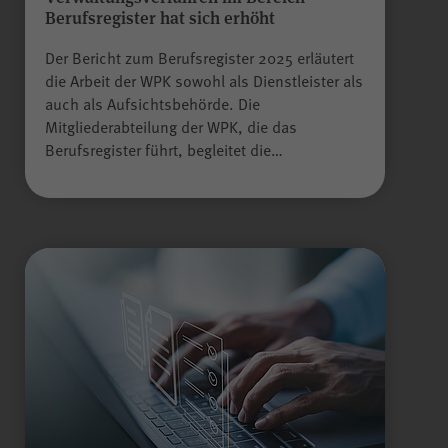
Besuch erneut erfolgen muss.
Berufsregister hat sich erhöht
Auch bis zu diesem Zeitpunkt
bereits erfasste Daten werden in
Der Bericht zum Berufsregister 2025 erläutert
diesem Fall gelöscht. Der Cookie
die Arbeit der WPK sowohl als Dienstleister als
speichert hierbei keine
auch als Aufsichtsbehörde. Die
Alle Felder sind Pflichtfelder.
Informationen außer dem
Mitgliederabteilung der WPK, die das
Wunsch, nicht über Matomo
Berufsregister führt, begleitet die…
Absenden
erfasst zu werden.
Name
LS-TVLYRKIVZTGDGMOU
Anbieter
LimeSurvey
Laufzeit
Sitzungsende