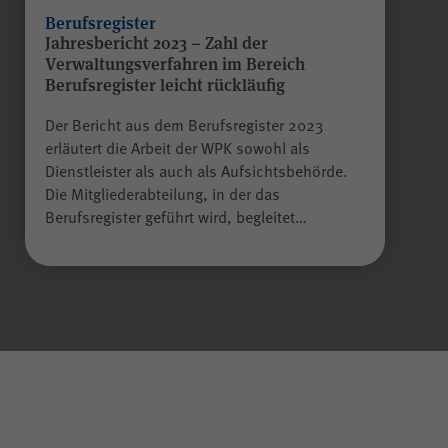
Anbieter
WPK
Berufsregister
Jahresbericht 2023 – Zahl der
Verwaltungsverfahren im Bereich
Laufzeit
Sitzungsende
Berufsregister leicht rückläufig
Der Bericht aus dem Berufsregister 2023
Gilt nur für den
erläutert die Arbeit der WPK sowohl als
passwortgeschützten
Dienstleister als auch als Aufsichtsbehörde.
Mitgliederbereich „Meine
Die Mitgliederabteilung, in der das
WPK“:
Berufsregister geführt wird, begleitet…
Temporäres Speichern von
Zweck
Informationen eines Besuchers
JSP
durch
(JavaServer Pages)
zur Gewährleistung der
einwandfreien Funktionsweise
des Mitgliederbereichs.