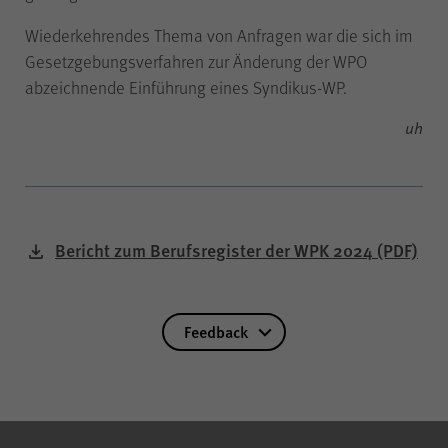
der Internetseite (WPK Börsen,
Shop sowie Veranstaltungen der
Wiederkehrendes Thema von Anfragen war die sich im
WPK).
Gesetzgebungsverfahren zur Änderung der WPO
abzeichnende Einführung eines Syndikus-WP.
uh
Name
cookie_optin
Anbieter
WPK
Bericht zum Berufsregister der WPK 2024
(PDF)
Laufzeit
1 Jahr
Feedback
Speichern Ihrer bezüglich der
Zweck
Cookies auf der Internetseite der
WPK getroffenen Auswahl.