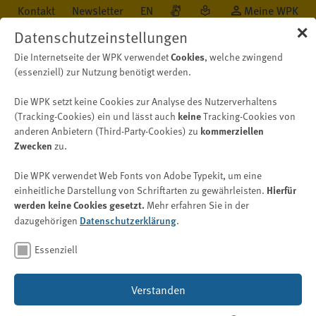
Kontakt
Newsletter
EN
Meine WPK
✕
Datenschutzeinstellungen
Cookies
Die Internetseite der WPK verwendet
, welche zwingend
(essenziell) zur Nutzung benötigt werden.
Die WPK setzt keine Cookies zur Analyse des Nutzerverhaltens
Öffentlichkeit
Neu auf WPK.de
Nachricht
keine
(Tracking-Cookies) ein und lässt auch
Tracking-Cookies von
kommerziellen
anderen Anbietern (Third-Party-Cookies) zu
Zwecken
zu.
Berufsregister
Die WPK verwendet Web Fonts von Adobe Typekit, um eine
Jahresbericht 2024 – Zahl der
Hierfür
einheitliche Darstellung von Schriftarten zu gewährleisten.
werden keine Cookies gesetzt.
Mehr erfahren Sie in der
Verwaltungsverfahren im
Datenschutzerklärung
dazugehörigen
.
Bereich Berufsregister leicht
rückläufig
Essenziell
Verstanden
Bild: © David – stock.adobe.com