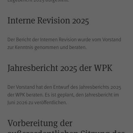
der Internetseite (WPK Börsen,
Shop sowie Veranstaltungen der
WPK).
Interne Revision 2025
Der Bericht der Internen Revision wurde vom Vorstand
zur Kenntnis genommen und beraten.
cookie_optin
Name
Jahresbericht 2025 der WPK
WPK
Anbieter
1 Jahr
Laufzeit
Der Vorstand hat den Entwurf des Jahresberichts 2025
der WPK beraten. Es ist geplant, den Jahresbericht im
Juni 2026 zu veröffentlichen.
Speichern Ihrer bezüglich der
Cookies auf der Internetseite der
Zweck
WPK getroffenen Auswahl.
Vorbereitung der