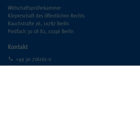
Wirtschaftsprüferkammer
Körperschaft des öffentlichen Rechts
Rauchstraße 26, 10787 Berlin
Postfach 30 18 82, 10746 Berlin
Kontakt
+49 30 726161-0
+49 30 726161-212
kontakt@wpk.de
Rechtliches
Impressum
Datenschutz
Barrierefreiheit
Data Mining