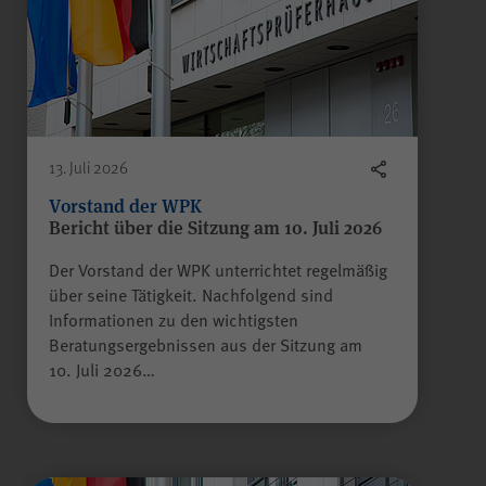
scrollCookie
Name
WPK
Anbieter
60 Sekunden
Laufzeit
13. Juli 2026
Vorstand der WPK
Gilt nur für den
Bericht über die Sitzung am 10. Juli 2026
passwortgeschützten
Mitgliederbereich „Meine
Der Vorstand der WPK unterrichtet regelmäßig
WPK“:
über seine Tätigkeit. Nachfolgend sind
Zweck
Speichern und Wiederherstellen
Informationen zu den wichtigsten
einer genauen Scroll-Position
Beratungsergebnissen aus der Sitzung am
auf bestimmten Seiten innerhalb
10. Juli 2026…
des Mitgliederbereichs.