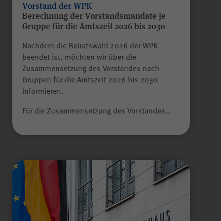
Vorstand der WPK
WPK
Anbieter
Berechnung der Vorstandsmandate je
Gruppe für die Amtszeit 2026 bis 2030
Sitzungsende
Laufzeit
Nachdem die Beiratswahl 2026 der WPK
beendet ist, möchten wir über die
Zusammensetzung des Vorstandes nach
Gilt nur für den
Alle Felder sind Pflichtfelder.
Gruppen für die Amtszeit 2026 bis 2030
passwortgeschützten
informieren.
Mitgliederbereich „Meine
Absenden
WPK“:
Für die Zusammensetzung des Vorstandes…
Temporäres Speichern von
Zweck
Informationen eines Besuchers
durch
JSP
(JavaServer Pages)
zur Gewährleistung der
einwandfreien Funktionsweise
des Mitgliederbereichs.