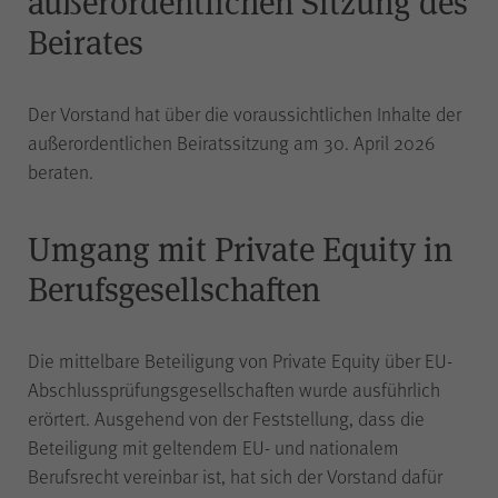
außerordentlichen Sitzung des
Beirates
piwik_ignore
Name
Der Vorstand hat über die voraussichtlichen Inhalte der
Matomo
Anbieter
außerordentlichen Beiratssitzung am 30. April 2026
beraten.
2 Jahre
Laufzeit
Umgang mit Private Equity in
Falls Sie auf der Seite
Berufsgesellschaften
„Datenschutz“ unter „Matomo
(Besuchsstatistiken)“ der
anonymisierten Datenerhebung
Die mittelbare Beteiligung von Private Equity über EU-
ohne Cookies widersprechen,
muss dieser Cookie gesetzt
Abschlussprüfungsgesellschaften wurde ausführlich
werden, um Sie als
erörtert. Ausgehend von der Feststellung, dass die
wiederkehrenden Besucher
Beteiligung mit geltendem EU- und nationalem
erkennen zu können, damit der
Zweck
Berufsrecht vereinbar ist, hat sich der Vorstand dafür
Widerspruch nicht bei jedem