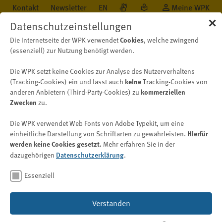
Kontakt
Newsletter
EN
Meine WPK
✕
Datenschutzeinstellungen
Die Internetseite der WPK verwendet
Cookies
, welche zwingend
(essenziell) zur Nutzung benötigt werden.
Die WPK setzt keine Cookies zur Analyse des Nutzerverhaltens
Öffentlichkeit
Neu auf WPK.de
Nachricht
(Tracking-Cookies) ein und lässt auch
keine
Tracking-Cookies von
anderen Anbietern (Third-Party-Cookies) zu
kommerziellen
Zwecken
zu.
Vorstand der WPK
Die WPK verwendet Web Fonts von Adobe Typekit, um eine
Bericht über die Sitzung am
einheitliche Darstellung von Schriftarten zu gewährleisten.
Hierfür
werden keine Cookies gesetzt.
Mehr erfahren Sie in der
19. März 2026
dazugehörigen
Datenschutzerklärung
.
Essenziell
23. März 2026
Verstanden