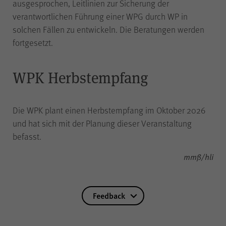
ausgesprochen, Leitlinien zur Sicherung der
Besuch erneut erfolgen muss.
Auch bis zu diesem Zeitpunkt
verantwortlichen Führung einer WPG durch WP in
bereits erfasste Daten werden in
solchen Fällen zu entwickeln. Die Beratungen werden
diesem Fall gelöscht. Der Cookie
fortgesetzt.
speichert hierbei keine
Informationen außer dem
Wunsch, nicht über Matomo
WPK Herbstempfang
erfasst zu werden.
Die WPK plant einen Herbstempfang im Oktober 2026
und hat sich mit der Planung dieser Veranstaltung
LS-TVLYRKIVZTGDGMOU
Name
befasst.
mmß/hli
LimeSurvey
Anbieter
Feedback
Sitzungsende
Laufzeit