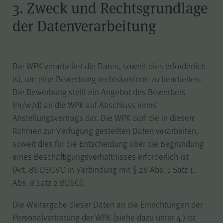
3. Zweck und Rechtsgrundlage
Besuch erneut erfolgen muss.
Auch bis zu diesem Zeitpunkt
der Datenverarbeitung
bereits erfasste Daten werden in
diesem Fall gelöscht. Der Cookie
speichert hierbei keine
Informationen außer dem
Die WPK verarbeitet die Daten, soweit dies erforderlich
Wunsch, nicht über Matomo
ist, um eine Bewerbung rechtskonform zu bearbeiten.
erfasst zu werden.
Die Bewerbung stellt ein Angebot des Bewerbers
(m/w/d) an die WPK auf Abschluss eines
Anstellungsvertrags dar. Die WPK darf die in diesem
Rahmen zur Verfügung gestellten Daten verarbeiten,
LS-TVLYRKIVZTGDGMOU
Name
soweit dies für die Entscheidung über die Begründung
eines Beschäftigungsverhältnisses erforderlich ist
LimeSurvey
Anbieter
(Art. 88 DSGVO in Verbindung mit § 26 Abs. 1 Satz 1,
Abs. 8 Satz 2 BDSG).
Sitzungsende
Laufzeit
Die Weitergabe dieser Daten an die Einrichtungen der
Personalvertretung der WPK (siehe dazu unter 4.) ist