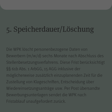
scrollCookie
Name
WPK
Anbieter
5. Speicherdauer/Löschung
60 Sekunden
Laufzeit
Gilt nur für den
Die WPK löscht personenbezogene Daten von
passwortgeschützten
Bewerbern (m/w/d) sechs Monate nach Abschluss des
Mitgliederbereich „Meine
Stellenbesetzungsverfahrens. Diese Frist berücksichtigt
WPK“:
Zweck
§§ 61b Abs. 1 ArbGG, 15 AGG inklusive der
Speichern und Wiederherstellen
möglicherweise zusätzlich einzuplanenden Zeit für die
einer genauen Scroll-Position
Zustellung von Klageschriften, Entscheidung über
auf bestimmten Seiten innerhalb
des Mitgliederbereichs.
Wiedereinsetzungsanträge usw. Per Post übersandte
Bewerbungsunterlagen sendet die WPK nach
Fristablauf unaufgefordert zurück.