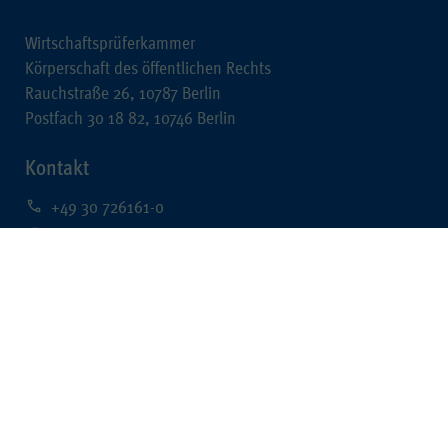
Wirtschaftsprüferkammer
Körperschaft des öffentlichen Rechts
Rauchstraße 26, 10787 Berlin
Postfach 30 18 82, 10746 Berlin
Kontakt
+49 30 726161-0
+49 30 726161-212
kontakt@wpk.de
Rechtliches
Impressum
Datenschutz
Barrierefreiheit
Data Mining