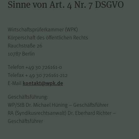
Sinne von Art. 4 Nr. 7 DSGVO
der Internetseite (WPK Börsen,
Shop sowie Veranstaltungen der
WPK).
Wirtschaftsprüferkammer (WPK)
Körperschaft des öffentlichen Rechts
Rauchstraße 26
cookie_optin
Name
10787 Berlin
Telefon +49 30 726161-0
WPK
Anbieter
Telefax + 49 30 726161-212
kontakt@wpk.de
E-Mail
1 Jahr
Laufzeit
Geschäftsführung:
WP/StB Dr. Michael Hüning – Geschäftsführer
Speichern Ihrer bezüglich der
RA (Syndikusrechtsanwalt) Dr. Eberhard Richter –
Cookies auf der Internetseite der
Zweck
Geschäftsführer
WPK getroffenen Auswahl.