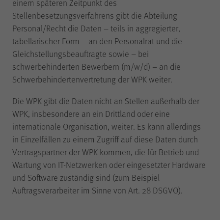
einem späteren Zeitpunkt des
WPK
Anbieter
Stellenbesetzungsverfahrens gibt die Abteilung
Personal/Recht die Daten – teils in aggregierter,
Sitzungsende
Laufzeit
tabellarischer Form – an den Personalrat und die
Gleichstellungsbeauftragte sowie – bei
schwerbehinderten Bewerbern (m/w/d) – an die
Gilt nur für den
Schwerbehindertenvertretung der WPK weiter.
passwortgeschützten
Mitgliederbereich „Meine
Die WPK gibt die Daten nicht an Stellen außerhalb der
WPK“:
WPK, insbesondere an ein Drittland oder eine
Temporäres Speichern von
Zweck
internationale Organisation, weiter. Es kann allerdings
Informationen eines Besuchers
durch
JSP
(JavaServer Pages)
in Einzelfällen zu einem Zugriff auf diese Daten durch
zur Gewährleistung der
Vertragspartner der WPK kommen, die für Betrieb und
einwandfreien Funktionsweise
Wartung von IT-Netzwerken oder eingesetzter Hardware
des Mitgliederbereichs.
und Software zuständig sind (zum Beispiel
Auftragsverarbeiter im Sinne von Art. 28 DSGVO).