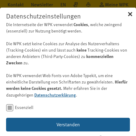
Kontakt
Newsletter
EN
Meine WPK
✕
Datenschutzeinstellungen
Die Internetseite der WPK verwendet
Cookies
, welche zwingend
(essenziell) zur Nutzung benötigt werden.
Die WPK setzt keine Cookies zur Analyse des Nutzerverhaltens
Karriere
Karriere bei der WPK
Stellenangebote
Informationspf
(Tracking-Cookies) ein und lässt auch
keine
Tracking-Cookies von
anderen Anbietern (Third-Party-Cookies) zu
kommerziellen
Zwecken
zu.
Informationspflichten gemäß
Die WPK verwendet Web Fonts von Adobe Typekit, um eine
Art. 13, 14 DSGVO für
einheitliche Darstellung von Schriftarten zu gewährleisten.
Hierfür
werden keine Cookies gesetzt.
Mehr erfahren Sie in der
Bewerber (m/w/d)
dazugehörigen
Datenschutzerklärung
.
Bild: © C Pendl/peopleimages.com – stock.adobe.com
Essenziell
Verstanden
Die WPK verarbeitet für die Durchführung des
Stellenbesetzungsverfahrens personenbezogene Daten