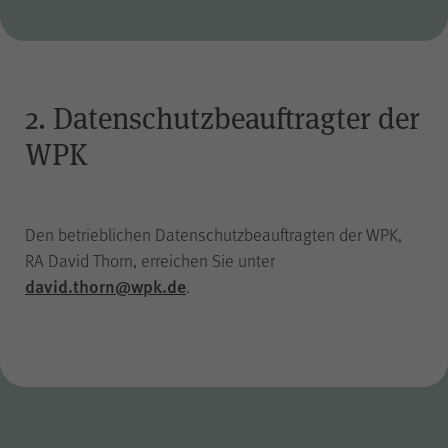
piwik_ignore
Name
2. Datenschutzbeauftragter der
Matomo
Anbieter
WPK
2 Jahre
Laufzeit
Den betrieblichen Datenschutzbeauftragten der WPK,
Falls Sie auf der Seite
„Datenschutz“ unter „Matomo
RA David Thorn, erreichen Sie unter
(Besuchsstatistiken)“ der
david.thorn@wpk.de
.
anonymisierten Datenerhebung
ohne Cookies widersprechen,
muss dieser Cookie gesetzt
werden, um Sie als
wiederkehrenden Besucher
erkennen zu können, damit der
Zweck
Widerspruch nicht bei jedem