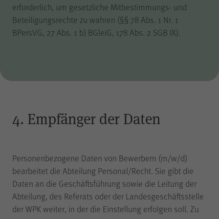
Gilt nur für die Digitalisierungs-
erforderlich, um gesetzliche Mitbestimmungs- und
Check-ups des Bereichs
Beteiligungsrechte zu wahren (§§ 78 Abs. 1 Nr. 1
"Wissen >
BPersVG, 27 Abs. 1 b) BGleiG, 178 Abs. 2 SGB IX).
Digitalisierungskompass
(WPK)®":
Speichern der bereits
gegebenen Antworten während
Zweck
eines Ausfüllvorgangs des
Check-ups, um diesen bei
Bedarf zu einem späteren
Zeitpunkt an der gleichen Stelle
4. Empfänger der Daten
wieder fortführen zu können.
Wird nach Beenden des Check-
ups gelöscht.
Personenbezogene Daten von Bewerbern (m/w/d)
bearbeitet die Abteilung Personal/Recht. Sie gibt die
Daten an die Geschäftsführung sowie die Leitung der
Abteilung, des Referats oder der Landesgeschäftsstelle
JSESSIONID
Name
der WPK weiter, in der die Einstellung erfolgen soll. Zu