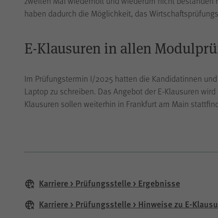
zweiten Mal wiederholt und wiederum nicht bestanden 
haben dadurch die Möglichkeit, das Wirtschaftsprüfun
E-Klausuren in allen Modulpr
Im Prüfungstermin I/2025 hatten die Kandidatinnen und 
Laptop zu schreiben. Das Angebot der E-Klausuren wird
Klausuren sollen weiterhin in Frankfurt am Main stattfin
Karriere > Prüfungsstelle > Ergebnisse
Karriere > Prüfungsstelle > Hinweise zu E-Klaus