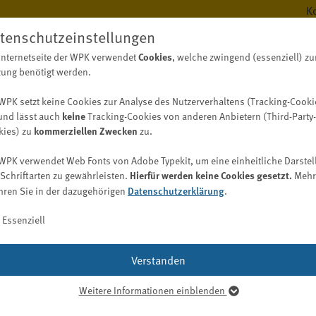
K
tenschutzeinstellungen
Cookies
Internetseite der WPK verwendet
, welche zwingend (essenziell) zu
BERUF
WISS
ung benötigt werden.
WPK setzt keine Cookies zur Analyse des Nutzerverhaltens (Tracking-Cooki
keine
und lässt auch
Tracking-Cookies von anderen Anbietern (Third-Party-
kommerziellen Zwecken
kies) zu
zu.
Berufsregister
Digitalisierungskompass (WPK)
Fachwirt/-in Wirtschaftsprüfung (WPK)
Bekanntmachungen
Aufgaben
WPK verwendet Web Fonts von Adobe Typekit, um eine einheitliche Darstel
Bekanntmachungen der WPK
Berufsregister / Abschlussprüferregister
Digitalisierung im Berufsstand
Hierfür werden keine Cookies gesetzt.
Schriftarten zu gewährleisten.
Mehr
WPK Börsen
Vergabebekanntmachungen
Datenschutzerklärung
hren Sie in der dazugehörigen
Bekanntmachungen der Berufsaufsicht nach § 69 WPO
.
Liste der Abschlussprüfer und Prüfungsgesellschaften
Entwicklung einer Digitalisierungsstrategie
Job
en
Suche nach Spezialkenntnissen (auch Gutachter und
Bekanntmachungen der Geldwäscheaufsicht nach § 57
Praxistypologien
Essenziell
Sachverständige)
GwG
Kooperation (inklusive Nachhaltigkeit)
Digitalisierungs-Check-up
e am Examen – Ergebnisse des 
Ausländische Prüfer
Qualitätskontrolle
WPK Magazin
Digitalisierungsbereiche und -möglichkeiten
Verstanden
Berufsregister anderer Länder
Praxis
Publikationsformen
Softwarelösungen
Berufshaftpflichtversicherung
Praktikum
Weitere Informationen einblenden
Mediadaten
Digitalisierungsglossar
senziell
Bestellung/Wiederbestellung
Karriere bei der WPK