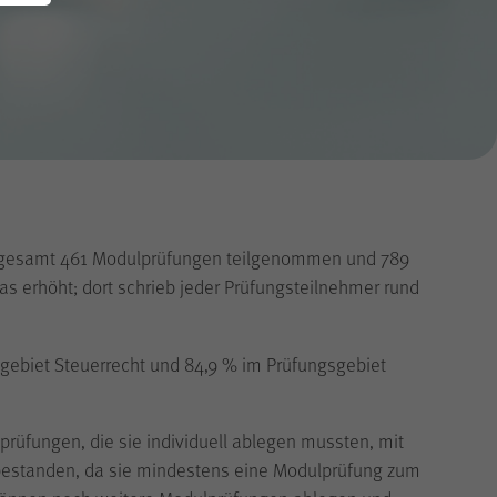
Steuerberatung
2019
h zum Vorjahr noch einmal leicht angestiegen. Während
Betriebswirtschaftliche Beratung
2018
egung weiterer Modulprüfungen angemeldet hatten,
2017
2016
2015
2014
insgesamt 461 Modulprüfungen teilgenommen und 789
as erhöht; dort schrieb jeder Prüfungsteilnehmer rund
ebiet Steuerrecht und 84,9 % im Prüfungsgebiet
rüfungen, die sie individuell ablegen mussten, mit
 bestanden, da sie mindestens eine Modulprüfung zum