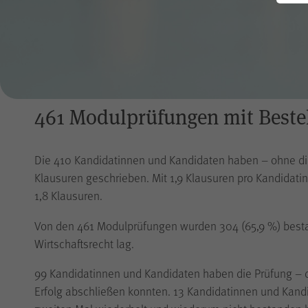
Es
18. Juli 2025
Berichte
Hinweise der Kommission für Qualitätskontrolle
Haupt- und Landesgeschäftsstellen
Prüfungsstelle
be
Durchführung von Qualitätskontrollen
Jahresberichte
Organigramm
Die Zahl der Kandidatinnen und Kandidaten im Prüfungs
Hinweise zur Durchführung des Examens
Häufige Fragen
im Prüfungstermin I/2024 372 Kandidatinnen und Kandi
Qualitätskontrolle
Mitgliederstatistik
E-Klausuren
waren es im ersten Prüfungstermin im Jahr 2025 410, w
Berufsregister
Logo der WPK
Geldwäschebekämpfung
Video Modularisierung
Berufsaufsicht
Ergebnisse
Veranstaltungen
461 Modulprüfungen mit Beste
Examen
WPK aktuell Kammerversammlung 2026 online
Marktstrukturanalyse
Spezielle Aus- und Fortbildung der Prüfer für
Transparenzberichte
Qualitätskontrolle 2026
Die 410 Kandidatinnen und Kandidaten haben – ohne di
WPK Herbstempfang 2026
Klausuren geschrieben. Mit 1,9 Klausuren pro Kandidatin
1,8 Klausuren.
Veranstaltungen anderer Anbieter
Von den 461 Modulprüfungen wurden 304 (65,9 %) besta
Wirtschaftsrecht lag.
99 Kandidatinnen und Kandidaten haben die Prüfung – d
Erfolg abschließen konnten. 13 Kandidatinnen und Kan