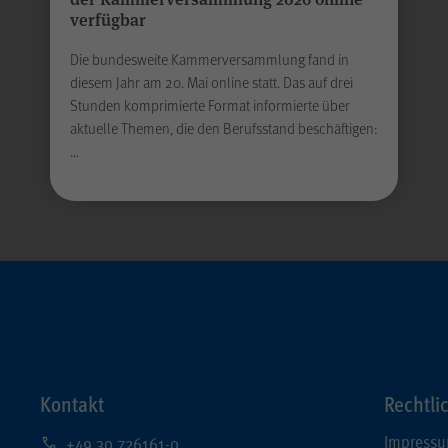
verfügbar
Laufzeit
2 Jahre
Die bundesweite Kammerversammlung fand in
diesem Jahr am 20. Mai online statt. Das auf drei
Falls Sie auf der Seite „Datenschutz“ unter „Matomo
Stunden komprimierte Format informierte über
(Besuchsstatistiken)“ der anonymisierten
aktuelle Themen, die den Berufsstand beschäftigen:
Datenerhebung ohne Cookies widersprechen, muss
…
dieser Cookie gesetzt werden, um Sie als
wiederkehrenden Besucher erkennen zu können,
Zweck
damit der Widerspruch nicht bei jedem Besuch
erneut erfolgen muss. Auch bis zu diesem Zeitpunkt
bereits erfasste Daten werden in diesem Fall
gelöscht. Der Cookie speichert hierbei keine
Informationen außer dem Wunsch, nicht über
Matomo erfasst zu werden.
Kontakt
Rechtli
Name
LS-TVLYRKIVZTGDGMOU
Impress
+49 30 726161-0