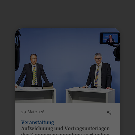
Name
cookie_optin
nur in der WPK zur Bearbeitung Ihrer Nachricht verwendet und ni
Anbieter
WPK
Laufzeit
1 Jahr
Speichern Ihrer bezüglich der Cookies auf der
Zweck
Internetseite der WPK getroffenen Auswahl.
Name
piwik_ignore
29. Mai 2026
Veranstaltung
Anbieter
Matomo
Aufzeichnung und Vortragsunterlagen
der Kammerversammlung 2026 online
htfelder.