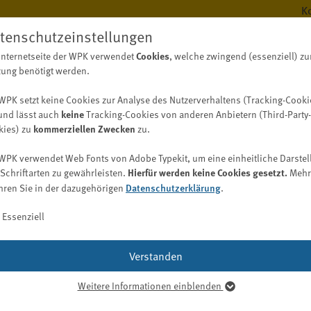
K
tenschutzeinstellungen
Cookies
Internetseite der WPK verwendet
, welche zwingend (essenziell) zu
BERUF
WISS
ung benötigt werden.
WPK setzt keine Cookies zur Analyse des Nutzerverhaltens (Tracking-Cooki
keine
und lässt auch
Tracking-Cookies von anderen Anbietern (Third-Party-
kommerziellen Zwecken
kies) zu
zu.
Berufsregister
Digitalisierungskompass (WPK)
Fachwirt/-in Wirtschaftsprüfung (WPK)
Bekanntmachungen
Aufgaben
WPK verwendet Web Fonts von Adobe Typekit, um eine einheitliche Darstel
Bekanntmachungen der WPK
Berufsregister / Abschlussprüferregister
Digitalisierung im Berufsstand
Hierfür werden keine Cookies gesetzt.
Schriftarten zu gewährleisten.
Mehr
WPK Börsen
Vergabebekanntmachungen
Datenschutzerklärung
hren Sie in der dazugehörigen
Bekanntmachungen der Berufsaufsicht nach § 69 WPO
.
Liste der Abschlussprüfer und Prüfungsgesellschaften
Entwicklung einer Digitalisierungsstrategie
Job
Suche nach Spezialkenntnissen (auch Gutachter und
Bekanntmachungen der Geldwäscheaufsicht nach § 57
Praxistypologien
Essenziell
Sachverständige)
GwG
Kooperation (inklusive Nachhaltigkeit)
Digitalisierungs-Check-up
ung der Prüfer für Qualitätsko
Ausländische Prüfer
Qualitätskontrolle
WPK Magazin
Digitalisierungsbereiche und -möglichkeiten
Verstanden
Berufsregister anderer Länder
Praxis
Publikationsformen
Softwarelösungen
Berufshaftpflichtversicherung
Praktikum
Weitere Informationen einblenden
Mediadaten
Digitalisierungsglossar
senziell
Bestellung/Wiederbestellung
Karriere bei der WPK