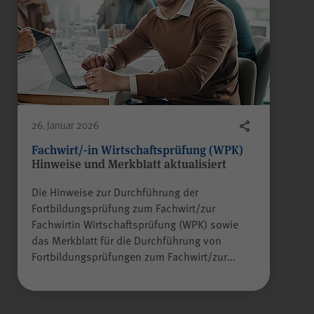
Besuch erneut erfolgen muss.
Auch bis zu diesem Zeitpunkt
bereits erfasste Daten werden in
diesem Fall gelöscht. Der Cookie
speichert hierbei keine
Informationen außer dem
Wunsch, nicht über Matomo
erfasst zu werden.
26. Januar 2026
Fachwirt/-in Wirtschaftsprüfung (WPK)
Hinweise und Merkblatt aktualisiert
Name
LS-TVLYRKIVZTGDGMOU
Die Hinweise zur Durchführung der
Fortbildungsprüfung zum Fachwirt/zur
Fachwirtin Wirtschaftsprüfung (WPK) sowie
Anbieter
LimeSurvey
das Merkblatt für die Durchführung von
Fortbildungsprüfungen zum Fachwirt/zur…
Laufzeit
Sitzungsende