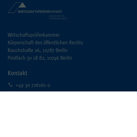
Wirtschaftsprüferkammer
Körperschaft des öffentlichen Rechts
Rauchstraße 26, 10787 Berlin
Postfach 30 18 82, 10746 Berlin
Kontakt
+49 30 726161-0
+49 30 726161-212
kontakt@wpk.de
Rechtliches
Impressum
Datenschutz