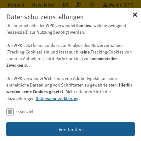
Kontakt
Newsletter
EN
Meine WPK
✕
Datenschutzeinstellungen
Cookies
Die Internetseite der WPK verwendet
, welche zwingend
(essenziell) zur Nutzung benötigt werden.
Die WPK setzt keine Cookies zur Analyse des Nutzerverhaltens
Öffentlichkeit
Neu auf WPK.de
Nachricht
keine
(Tracking-Cookies) ein und lässt auch
Tracking-Cookies von
kommerziellen
anderen Anbietern (Third-Party-Cookies) zu
Zwecken
zu.
Fachwirt/-in
Die WPK verwendet Web Fonts von Adobe Typekit, um eine
Wirtschaftsprüfung (WPK)
Hierfür
einheitliche Darstellung von Schriftarten zu gewährleisten.
werden keine Cookies gesetzt.
Mehr erfahren Sie in der
Hinweise und Merkblatt
Datenschutzerklärung
dazugehörigen
.
aktualisiert
Essenziell
Bild: © Chenda – stock.adobe.com
Verstanden
10. Januar 2025