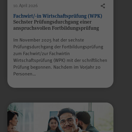
10. April 2026
Name
piwik_ignore
Fachwirt/-in Wirtschaftsprüfung (WPK)
Sechster Prüfungsdurchgang einer
anspruchsvollen Fortbildungsprüfung
Anbieter
Matomo
Im November 2025 hat der sechste
Prüfungsdurchgang der Fortbildungsprüfung
Laufzeit
2 Jahre
zum Fachwirt/zur Fachwirtin
Alle Felder sind Pflichtfelder.
Wirtschaftsprüfung (WPK) mit der schriftlichen
Prüfung begonnen. Nachdem im Vorjahr 20
Falls Sie auf der Seite
Absenden
Personen…
„Datenschutz“ unter „Matomo
(Besuchsstatistiken)“ der
anonymisierten Datenerhebung
ohne Cookies widersprechen,
muss dieser Cookie gesetzt
werden, um Sie als
wiederkehrenden Besucher
erkennen zu können, damit der
Zweck
Widerspruch nicht bei jedem