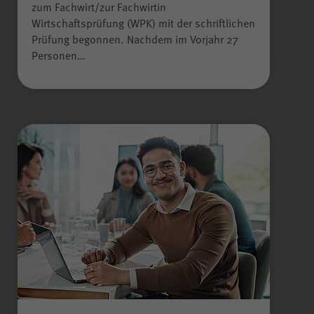
zum Fachwirt/zur Fachwirtin
Anbieter
WPK
Wirtschaftsprüfung (WPK) mit der schriftlichen
Prüfung begonnen. Nachdem im Vorjahr 27
Personen…
Laufzeit
Sitzungsende
Gilt nur für den
passwortgeschützten
Mitgliederbereich „Meine
WPK“:
Temporäres Speichern von
Zweck
Informationen eines Besuchers
JSP
durch
(JavaServer Pages)
zur Gewährleistung der
einwandfreien Funktionsweise
des Mitgliederbereichs.