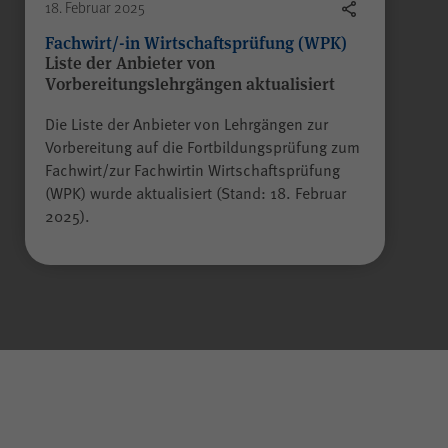
Name
scrollCookie
18. Februar 2025
Fachwirt/-in Wirtschaftsprüfung (WPK)
Liste der Anbieter von
Anbieter
WPK
Vorbereitungslehrgängen aktualisiert
Die Liste der Anbieter von Lehrgängen zur
Laufzeit
60 Sekunden
Vorbereitung auf die Fortbildungsprüfung zum
Fachwirt/zur Fachwirtin Wirtschaftsprüfung
(WPK) wurde aktualisiert (Stand: 18. Februar
Gilt nur für den
2025).
passwortgeschützten
Mitgliederbereich „Meine
WPK“:
Zweck
Speichern und Wiederherstellen
einer genauen Scroll-Position
auf bestimmten Seiten innerhalb
des Mitgliederbereichs.