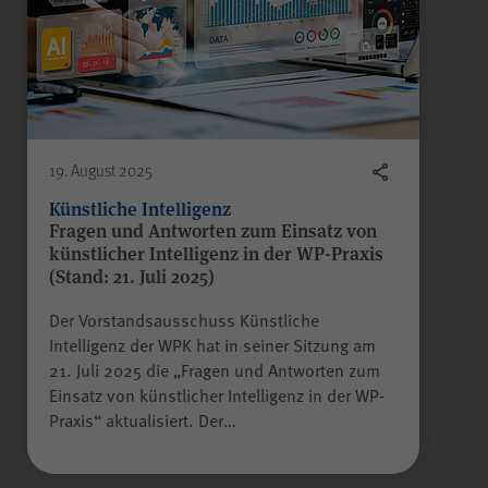
Gilt nur für die Digitalisierungs-
Check-ups des Bereichs
"Wissen >
Digitalisierungskompass
(WPK)®":
Speichern der bereits
gegebenen Antworten während
Zweck
19. August 2025
eines Ausfüllvorgangs des
Check-ups, um diesen bei
Künstliche Intelligenz
Fragen und Antworten zum Einsatz von
Bedarf zu einem späteren
künstlicher Intelligenz in der WP-Praxis
Zeitpunkt an der gleichen Stelle
(Stand: 21. Juli 2025)
wieder fortführen zu können.
Wird nach Beenden des Check-
Der Vorstandsausschuss Künstliche
ups gelöscht.
Intelligenz der WPK hat in seiner Sitzung am
21. Juli 2025 die „Fragen und Antworten zum
Einsatz von künstlicher Intelligenz in der WP-
Praxis“ aktualisiert. Der…
Name
JSESSIONID