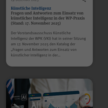
Besuch erneut erfolgen muss.
Auch bis zu diesem Zeitpunkt
Künstliche Intelligenz
Fragen und Antworten zum Einsatz von
bereits erfasste Daten werden in
künstlicher Intelligenz in der WP-Praxis
diesem Fall gelöscht. Der Cookie
(Stand: 17. November 2025)
speichert hierbei keine
Informationen außer dem
Der Vorstandsausschuss Künstliche
Wunsch, nicht über Matomo
Intelligenz der WPK (VKI) hat in seiner Sitzung
erfasst zu werden.
am 17. November 2025 den Katalog der
Alle Felder sind Pflichtfelder.
„Fragen und Antworten zum Einsatz von
künstlicher Intelligenz in der…
Absenden
Name
LS-TVLYRKIVZTGDGMOU
Anbieter
LimeSurvey
Laufzeit
Sitzungsende