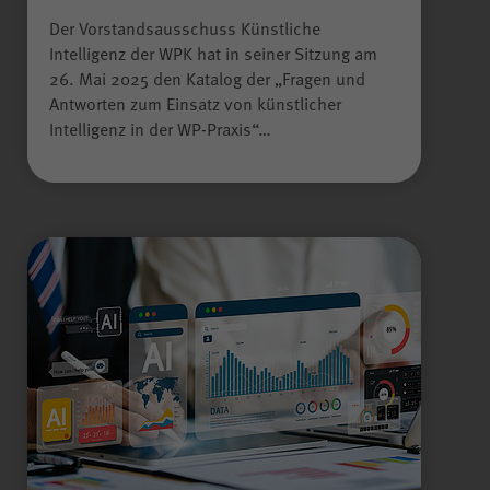
Name
scrollCookie
Der Vorstandsausschuss Künstliche
Intelligenz der WPK hat in seiner Sitzung am
Anbieter
WPK
26. Mai 2025 den Katalog der „Fragen und
Antworten zum Einsatz von künstlicher
Intelligenz in der WP-Praxis“…
Laufzeit
60 Sekunden
Gilt nur für den
passwortgeschützten
Mitgliederbereich „Meine
WPK“:
Zweck
Speichern und Wiederherstellen
einer genauen Scroll-Position
auf bestimmten Seiten innerhalb
des Mitgliederbereichs.