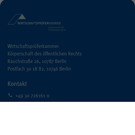
Wirtschaftsprüferkammer
Körperschaft des öffentlichen Rechts
Rauchstraße 26, 10787 Berlin
Postfach 30 18 82, 10746 Berlin
Kontakt
+49 30 726161-0
+49 30 726161-212
kontakt@wpk.de
Rechtliches