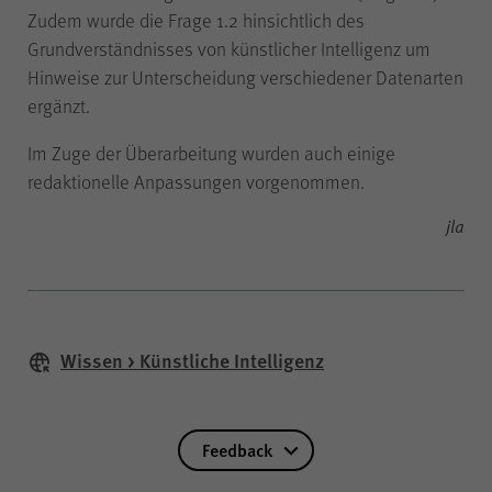
der Internetseite (WPK Börsen,
Zudem wurde die Frage 1.2 hinsichtlich des
Shop sowie Veranstaltungen der
Grundverständnisses von künstlicher Intelligenz um
WPK).
Hinweise zur Unterscheidung verschiedener Datenarten
ergänzt.
Im Zuge der Überarbeitung wurden auch einige
Name
cookie_optin
redaktionelle Anpassungen vorgenommen.
jla
Anbieter
WPK
Laufzeit
1 Jahr
Wissen > Künstliche Intelligenz
Speichern Ihrer bezüglich der
Zweck
Cookies auf der Internetseite der
WPK getroffenen Auswahl.
Feedback