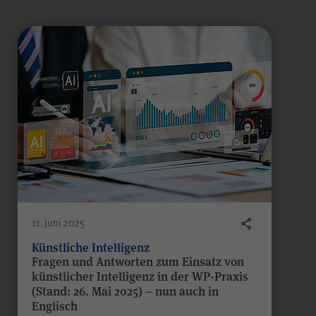
Anbieter
WPK
Laufzeit
Sitzungsende
Gilt nur für den
passwortgeschützten
Mitgliederbereich „Meine
WPK“:
Temporäres Speichern von
Zweck
Informationen eines Besuchers
JSP
durch
(JavaServer Pages)
zur Gewährleistung der
11. Juni 2025
einwandfreien Funktionsweise
des Mitgliederbereichs.
Künstliche Intelligenz
Fragen und Antworten zum Einsatz von
künstlicher Intelligenz in der WP-Praxis
(Stand: 26. Mai 2025) – nun auch in
Englisch