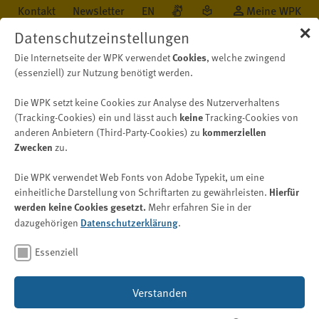
Kontakt
Newsletter
EN
Meine WPK
✕
Datenschutzeinstellungen
Cookies
Die Internetseite der WPK verwendet
, welche zwingend
(essenziell) zur Nutzung benötigt werden.
Die WPK setzt keine Cookies zur Analyse des Nutzerverhaltens
Öffentlichkeit
Neu auf WPK.de
Nachricht
keine
(Tracking-Cookies) ein und lässt auch
Tracking-Cookies von
kommerziellen
anderen Anbietern (Third-Party-Cookies) zu
Zwecken
zu.
Künstliche Intelligenz
Die WPK verwendet Web Fonts von Adobe Typekit, um eine
Fragen und Antworten zum
Hierfür
einheitliche Darstellung von Schriftarten zu gewährleisten.
werden keine Cookies gesetzt.
Mehr erfahren Sie in der
Einsatz von künstlicher
Datenschutzerklärung
dazugehörigen
.
Intelligenz in der WP-Praxis
(Stand: 21. Mai 2026)
Essenziell
Verstanden
Bild: © Dee karen – stock.adobe.com