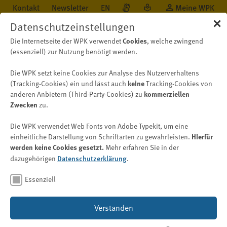
Kontakt
Newsletter
EN
Meine WPK
✕
Datenschutzeinstellungen
Die Internetseite der WPK verwendet
Cookies
, welche zwingend
(essenziell) zur Nutzung benötigt werden.
Die WPK setzt keine Cookies zur Analyse des Nutzerverhaltens
Öffentlichkeit
Neu auf WPK.de
Nachricht
(Tracking-Cookies) ein und lässt auch
keine
Tracking-Cookies von
anderen Anbietern (Third-Party-Cookies) zu
kommerziellen
Zwecken
zu.
ESEF
Die WPK verwendet Web Fonts von Adobe Typekit, um eine
ESMA passt ESEF-Taxonomie
einheitliche Darstellung von Schriftarten zu gewährleisten.
Hierfür
werden keine Cookies gesetzt.
Mehr erfahren Sie in der
an neue IFRS an
dazugehörigen
Datenschutzerklärung
.
Bild: © lnwAI – stock.adobe.com
Essenziell
17. September 2025
Verstanden