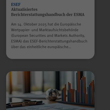
scrollCookie
Name
ESEF
Aktualisiertes
Berichterstattungshandbuch der ESMA
WPK
Anbieter
Am 14. Oktober 2025 hat die Europäische
Wertpapier- und Marktaufsichtsbehörde
60 Sekunden
Laufzeit
(European Securities and Markets Authority,
ESMA) das ESEF-Berichterstattungshandbuch
über das einheitliche europäische…
Gilt nur für den
passwortgeschützten
Mitgliederbereich „Meine
WPK“:
Zweck
Speichern und Wiederherstellen
einer genauen Scroll-Position
auf bestimmten Seiten innerhalb
des Mitgliederbereichs.