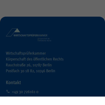
Wirtschaftsprüferkammer
Körperschaft des öffentlichen Rechts
Rauchstraße 26, 10787 Berlin
Postfach 30 18 82, 10746 Berlin
Kontakt
+49 30 726161-0
+49 30 726161-212
kontakt@wpk.de