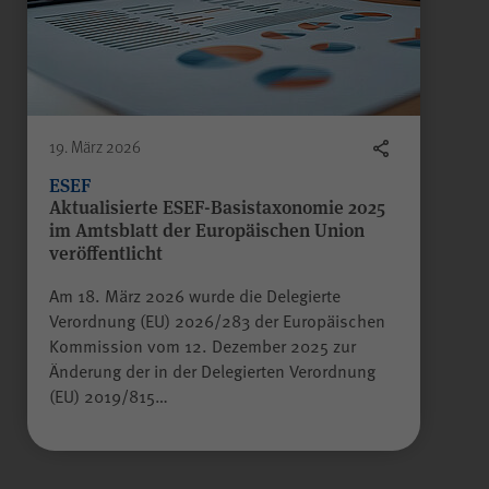
Besuch erneut erfolgen muss.
Auch bis zu diesem Zeitpunkt
bereits erfasste Daten werden in
diesem Fall gelöscht. Der Cookie
speichert hierbei keine
Informationen außer dem
19. März 2026
Wunsch, nicht über Matomo
erfasst zu werden.
ESEF
Aktualisierte ESEF-Basistaxonomie 2025
im Amtsblatt der Europäischen Union
veröffentlicht
LS-TVLYRKIVZTGDGMOU
Name
Am 18. März 2026 wurde die Delegierte
Verordnung (EU) 2026/283 der Europäischen
Kommission vom 12. Dezember 2025 zur
Alle Felder sind Pflichtfelder.
LimeSurvey
Anbieter
Änderung der in der Delegierten Verordnung
(EU) 2019/815…
Absenden
Sitzungsende
Laufzeit