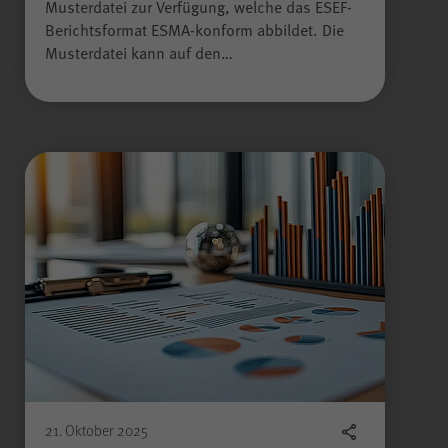
Musterdatei zur Verfügung, welche das ESEF-
WPK
Anbieter
Berichtsformat ESMA-konform abbildet. Die
Musterdatei kann auf den…
Sitzungsende
Laufzeit
Gilt nur für den
passwortgeschützten
Mitgliederbereich „Meine
WPK“:
Temporäres Speichern von
Zweck
Informationen eines Besuchers
durch
JSP
(JavaServer Pages)
zur Gewährleistung der
einwandfreien Funktionsweise
des Mitgliederbereichs.
21. Oktober 2025