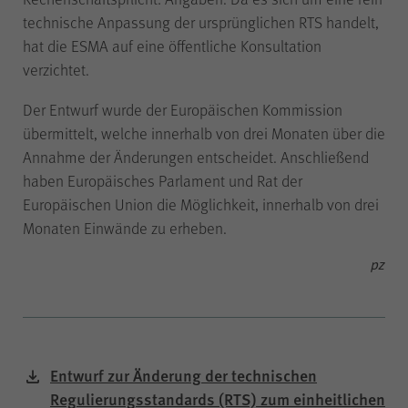
der Internetseite (WPK Börsen,
technische Anpassung der ursprünglichen RTS handelt,
Shop sowie Veranstaltungen der
hat die ESMA auf eine öffentliche Konsultation
WPK).
verzichtet.
Der Entwurf wurde der Europäischen Kommission
übermittelt, welche innerhalb von drei Monaten über die
cookie_optin
Name
Annahme der Änderungen entscheidet. Anschließend
haben Europäisches Parlament und Rat der
WPK
Anbieter
Europäischen Union die Möglichkeit, innerhalb von drei
Monaten Einwände zu erheben.
1 Jahr
Laufzeit
pz
Speichern Ihrer bezüglich der
Cookies auf der Internetseite der
Zweck
WPK getroffenen Auswahl.
Entwurf zur Änderung der technischen
Regulierungsstandards (RTS) zum einheitlichen