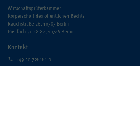
Wirtschaftsprüferkammer
Körperschaft des öffentlichen Rechts
Rauchstraße 26, 10787 Berlin
Postfach 30 18 82, 10746 Berlin
Kontakt
+49 30 726161-0
+49 30 726161-212
kontakt@wpk.de
Rechtliches
Impressum
Datenschutz
Barrierefreiheit
Data Mining