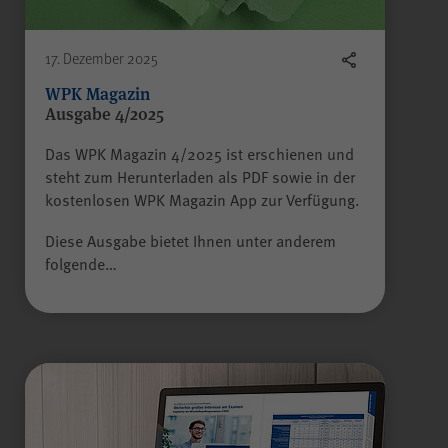
Gilt nur für die Digitalisierungs-
Check-ups des Bereichs
"Wissen >
17. Dezember 2025
Digitalisierungskompass
WPK Magazin
(WPK)®":
Ausgabe 4/2025
Speichern der bereits
gegebenen Antworten während
Das WPK Magazin 4/2025 ist erschienen und
Zweck
eines Ausfüllvorgangs des
steht zum Herunterladen als PDF sowie in der
Check-ups, um diesen bei
kostenlosen WPK Magazin App zur Verfügung.
Bedarf zu einem späteren
Zeitpunkt an der gleichen Stelle
Diese Ausgabe bietet Ihnen unter anderem
wieder fortführen zu können.
folgende…
Wird nach Beenden des Check-
ups gelöscht.
Name
JSESSIONID