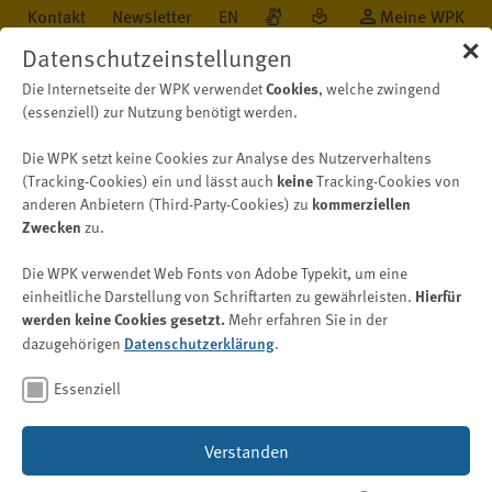
Kontakt
Newsletter
EN
Meine WPK
✕
Datenschutzeinstellungen
Cookies
Die Internetseite der WPK verwendet
, welche zwingend
(essenziell) zur Nutzung benötigt werden.
Die WPK setzt keine Cookies zur Analyse des Nutzerverhaltens
Öffentlichkeit
Neu auf WPK.de
Nachricht
keine
(Tracking-Cookies) ein und lässt auch
Tracking-Cookies von
kommerziellen
anderen Anbietern (Third-Party-Cookies) zu
Zwecken
zu.
WPK Magazin
Die WPK verwendet Web Fonts von Adobe Typekit, um eine
Ausgabe 2/2026
Hierfür
einheitliche Darstellung von Schriftarten zu gewährleisten.
werden keine Cookies gesetzt.
Mehr erfahren Sie in der
Datenschutzerklärung
dazugehörigen
.
Bild: © toeytoey – stock.adobe.com
Essenziell
18. Mai 2026
Verstanden
Das WPK Magazin 2/2026
ist erschienen und steht