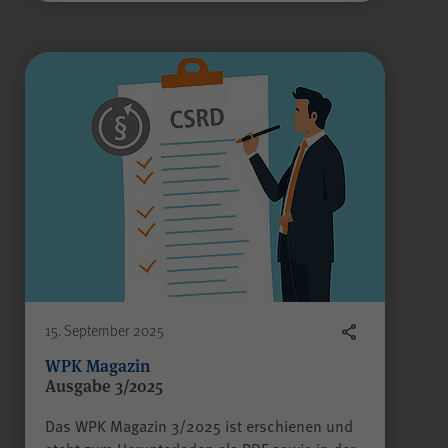
Name
scrollCookie
Anbieter
WPK
Laufzeit
60 Sekunden
Gilt nur für den
passwortgeschützten
Mitgliederbereich „Meine
WPK“:
Zweck
Speichern und Wiederherstellen
einer genauen Scroll-Position
auf bestimmten Seiten innerhalb
15. September 2025
des Mitgliederbereichs.
WPK Magazin
Ausgabe 3/2025
Das WPK Magazin 3/2025 ist erschienen und