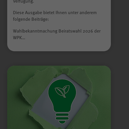
Verfügung.
Besuch erneut erfolgen muss.
Auch bis zu diesem Zeitpunkt
Diese Ausgabe bietet Ihnen unter anderem
Alle Felder sind Pflichtfelder.
bereits erfasste Daten werden in
folgende Beiträge:
diesem Fall gelöscht. Der Cookie
Absenden
speichert hierbei keine
Wahlbekanntmachung Beiratswahl 2026 der
Informationen außer dem
WPK…
Wunsch, nicht über Matomo
erfasst zu werden.
Name
LS-TVLYRKIVZTGDGMOU
Anbieter
LimeSurvey
Laufzeit
Sitzungsende