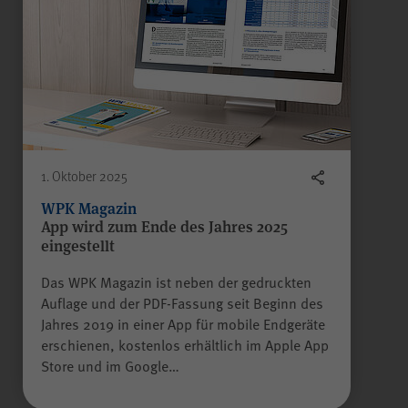
Anbieter
WPK
Laufzeit
Sitzungsende
Gilt nur für den
passwortgeschützten
Mitgliederbereich „Meine
1. Oktober 2025
WPK“:
WPK Magazin
Temporäres Speichern von
Zweck
App wird zum Ende des Jahres 2025
Informationen eines Besuchers
eingestellt
JSP
durch
(JavaServer Pages)
zur Gewährleistung der
Das WPK Magazin ist neben der gedruckten
einwandfreien Funktionsweise
Auflage und der PDF-Fassung seit Beginn des
des Mitgliederbereichs.
Jahres 2019 in einer App für mobile Endgeräte
erschienen, kostenlos erhältlich im Apple App
Store und im Google…