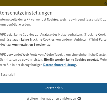
K
tenschutzeinstellungen
Internetseite der WPK verwendet
Cookies
, welche zwingend (essenziell) zu
BERUF
WISS
ung benötigt werden.
WPK setzt keine Cookies zur Analyse des Nutzerverhaltens (Tracking-Cooki
und lässt auch
keine
Tracking-Cookies von anderen Anbietern (Third-Party-
kies) zu
kommerziellen Zwecken
zu.
Berufsregister
Digitalisierungskompass (WPK)
Fachwirt/-in Wirtschaftsprüfung (WPK)
Bekanntmachungen
Aufgaben
WPK verwendet Web Fonts von Adobe Typekit, um eine einheitliche Darstel
Bekanntmachungen der WPK
Berufsregister / Abschlussprüferregister
Digitalisierung im Berufsstand
Schriftarten zu gewährleisten.
Hierfür werden keine Cookies gesetzt.
Mehr
WPK Börsen
Vergabebekanntmachungen
hren Sie in der dazugehörigen
Datenschutzerklärung
.
Bekanntmachungen der Berufsaufsicht nach § 69 WPO
Liste der Abschlussprüfer und Prüfungsgesellschaften
Entwicklung einer Digitalisierungsstrategie
Job
Suche nach Spezialkenntnissen (auch Gutachter und
Bekanntmachungen der Geldwäscheaufsicht nach § 57
Praxistypologien
Essenziell
Sachverständige)
GwG
Kooperation (inklusive Nachhaltigkeit)
Digitalisierungs-Check-up
l der Sanktionen leicht angest
Ausländische Prüfer
Qualitätskontrolle
WPK Magazin
Digitalisierungsbereiche und -möglichkeiten
Verstanden
Berufsregister anderer Länder
Praxis
Publikationsformen
Softwarelösungen
Berufshaftpflichtversicherung
Praktikum
Weitere Informationen einblenden
Mediadaten
Digitalisierungsglossar
senziell
Bestellung/Wiederbestellung
Karriere bei der WPK