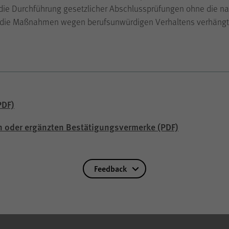
e Durchführung gesetzlicher Abschlussprüfungen ohne die nach
cookie_optin
Name
den die Maßnahmen wegen berufsunwürdigen Verhaltens verhängt
WPK
Anbieter
1 Jahr
Laufzeit
PDF)
Speichern Ihrer bezüglich der Cookies auf der
Zweck
Internetseite der WPK getroffenen Auswahl.
n oder ergänzten Bestätigungsvermerke
(PDF)
Feedback
piwik_ignore
Name
Matomo
Anbieter