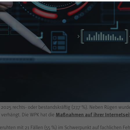
senzielle Cookies werden für grundlegende Funktionen der Internetseite
Stellungnahmen
Praxishinweise
Anerkennung als Berufsgesellschaft beantragen
nötigt. Dadurch ist gewährleistet, dass diese
einwandfrei funktioniert
.
Stellenangebote
Registrierung von EU/EWR-Abschlussprüfungsgesellschaften
rblick über die Entwicklung und den Gegenstand der Verfahren. 
Broschüren
Mitglieder fragen – WPK antwortet
Informationen über verwendete Cookies einblenden
Onlineportal Examen
Vollmachtsdatenbank
05, 2022: 142). Die weitaus meisten Verfahren wurden eingestel
fe_typo_user
Name
Presse
men beendet (2024: 35, 2023: 17, 2022: 26). Davon wurde in ein
Rechtsvorschriften
Meine WPK
 dem Ausspruch einer Rüge verhängt und in 16 Verfahren allei
Pressemitteilungen
WPK
Anbieter
Beiratswahl 2026
Pressefotos
schlossenen Verfahren gliedern sich wie folgt auf:
Sitzungsende
Laufzeit
e Pflichtverletzung festzustellen war.
örigen aus dem Berufsstand aus.
Temporäres Speichern von Informationen eines
Besuchers durch das CMS (Content Management
htverletzung vor, der Vorwurf war aber nicht so erheblich, dass
System)
Typo3
zur Gewährleistung der
Zweck
einwandfreien Funktionsweise der Internetseite
(WPK Börsen, Shop sowie Veranstaltungen der
2025 rechts- oder bestandskräftig (27,7 %). Neben Rügen wurde
WPK).
Maßnahmen auf ihrer Internetse
 verhängt. Die WPK hat die
hten mit 21 Fällen (55 %) im Schwerpunkt auf fachlichen Fehle