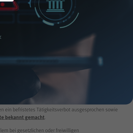
Steuerberatung
2019
Die Anzahl der in 2025 erledigten Aufsichtsverfahren
Betriebswirtschaftliche Beratung
2018
lt oder mit einer Belehrung abgeschlossen. Es wurden
2017
em Fall ein befristetes Tätigkeitsverbot
2016
n eine Rüge erteilt.
2015
2014
 eine Sanktion in Form einer berufsaufsichtlichen
n ein befristetes Tätigkeitsverbot ausgesprochen sowie
ite bekannt gemacht
.
rn bei gesetzlichen oder freiwilligen