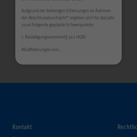
LimeSurvey
Anbieter
Aufgrund der bisherigen Erfahrungen im Rahmen
der Abschlussdurchsicht* ergeben sich für das Jahr
2026 folgende geplante Schwerpunkte:
Sitzungsende
Laufzeit
1. Bestätigungsvermerk(§ 322 HGB)
Gilt nur für die Digitalisierungs-Check-ups des
Modifizierungen von…
Bereichs "Wissen > Digitalisierungskompass
(WPK)®":
Speichern der bereits gegebenen Antworten
Zweck
während eines Ausfüllvorgangs des Check-ups, um
diesen bei Bedarf zu einem späteren Zeitpunkt an
der gleichen Stelle wieder fortführen zu können.
Wird nach Beenden des Check-ups gelöscht.
Kontakt
Rechtli
JSESSIONID
Name