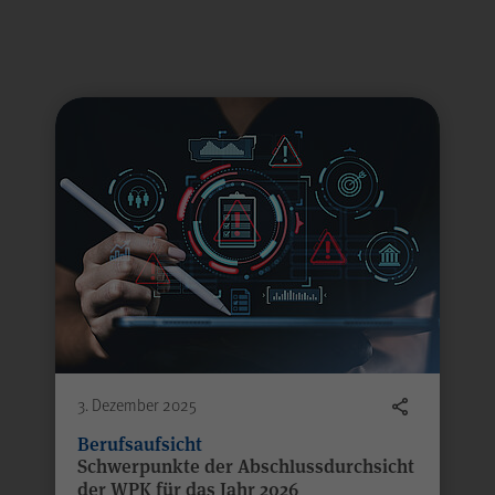
2 Jahre
Laufzeit
nur in der WPK zur Bearbeitung Ihrer Nachricht verwendet und ni
Falls Sie auf der Seite „Datenschutz“ unter „Matomo
(Besuchsstatistiken)“ der anonymisierten
Datenerhebung ohne Cookies widersprechen, muss
dieser Cookie gesetzt werden, um Sie als
wiederkehrenden Besucher erkennen zu können,
damit der Widerspruch nicht bei jedem Besuch
Zweck
erneut erfolgen muss. Auch bis zu diesem Zeitpunkt
bereits erfasste Daten werden in diesem Fall
gelöscht. Der Cookie speichert hierbei keine
Informationen außer dem Wunsch, nicht über
Matomo erfasst zu werden.
3. Dezember 2025
Berufsaufsicht
LS-TVLYRKIVZTGDGMOU
Name
Schwerpunkte der Abschlussdurchsicht
der WPK für das Jahr 2026
htfelder.