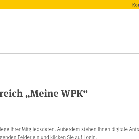
Ko
ereich „Meine WPK“
ege Ihrer Mitgliedsdaten. Außerdem stehen Ihnen digitale Anträ
genden Felder ein und klicken Sie auf Login.